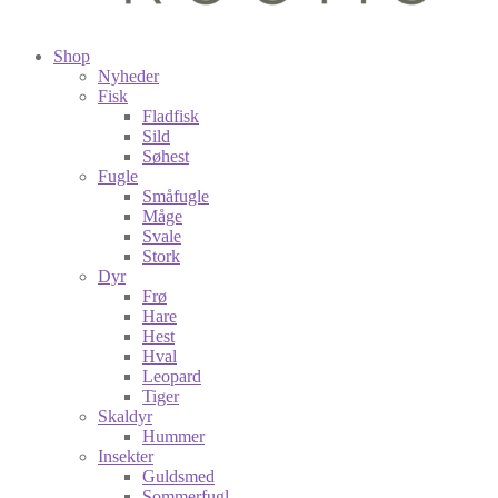
Shop
Nyheder
Fisk
Fladfisk
Sild
Søhest
Fugle
Småfugle
Måge
Svale
Stork
Dyr
Frø
Hare
Hest
Hval
Leopard
Tiger
Skaldyr
Hummer
Insekter
Guldsmed
Sommerfugl