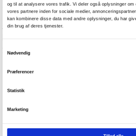
og til at analysere vores trafik. Vi deler også oplysninger 
E-mail
*
vores partnere inden for sociale medier, annonceringspartne
kan kombinere disse data med andre oplysninger, du har give
Gem mit navn, mail og websted i denne browser til næste gang
din brug af deres tjenester.
jeg kommenterer.
Samtykkevalg
Relaterede varer
Nødvendig
Præferencer
Statistik
Marketing