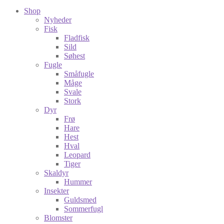
Shop
Nyheder
Fisk
Fladfisk
Sild
Søhest
Fugle
Småfugle
Måge
Svale
Stork
Dyr
Frø
Hare
Hest
Hval
Leopard
Tiger
Skaldyr
Hummer
Insekter
Guldsmed
Sommerfugl
Blomster