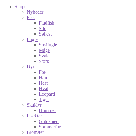
Shop
Nyheder
Fisk
Fladfisk
Sild
Søhest
Fugle
Småfugle
Måge
Svale
Stork
Dyr
Frø
Hare
Hest
Hval
Leopard
Tiger
Skaldyr
Hummer
Insekter
Guldsmed
Sommerfugl
Blomster