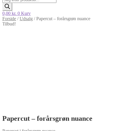
search
0,00
kr.
0
Kurv
Forside
/
Udsalg
/
Papercut – forårsgrøn nuance
Tilbud!
Papercut – forårsgrøn nuance
Papercut i forårsgrøn nuance.