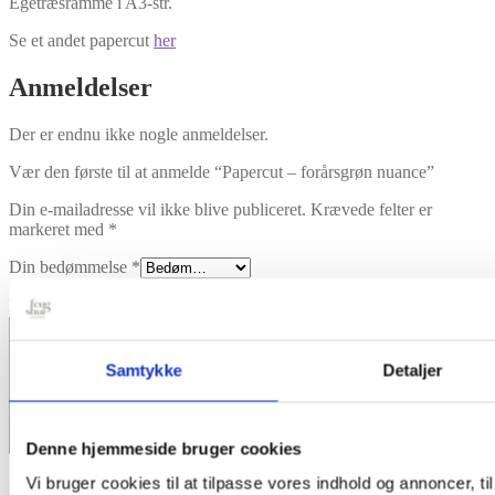
Egetræsramme i A3-str.
Se et andet papercut
her
Anmeldelser
Der er endnu ikke nogle anmeldelser.
Vær den første til at anmelde “Papercut – forårsgrøn nuance”
Din e-mailadresse vil ikke blive publiceret.
Krævede felter er
markeret med
*
Din bedømmelse
*
Din anmeldelse
*
Samtykke
Detaljer
Denne hjemmeside bruger cookies
Vi bruger cookies til at tilpasse vores indhold og annoncer, til
Navn
*