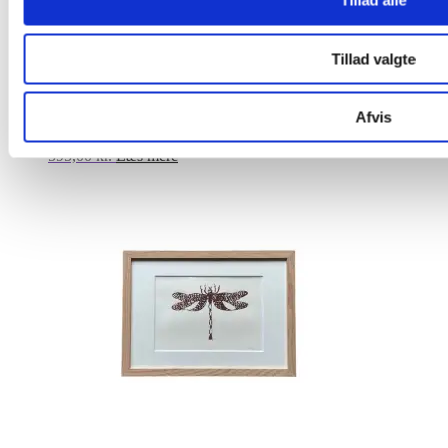
Tillad alle
Tillad valgte
Risotryk hummer – orange
Afvis
595,00
kr.
Læs mere