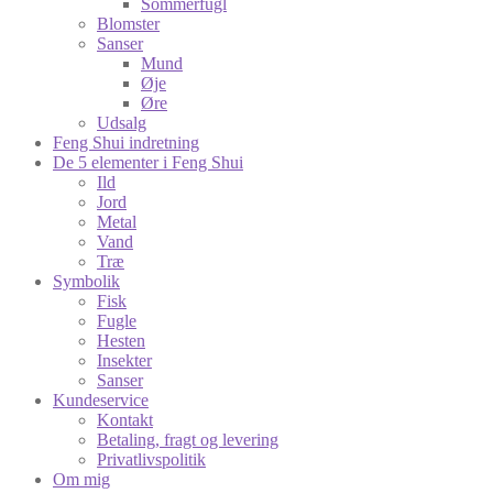
Sommerfugl
Blomster
Sanser
Mund
Øje
Øre
Udsalg
Feng Shui indretning
De 5 elementer i Feng Shui
Ild
Jord
Metal
Vand
Træ
Symbolik
Fisk
Fugle
Hesten
Insekter
Sanser
Kundeservice
Kontakt
Betaling, fragt og levering
Privatlivspolitik
Om mig