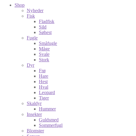
Shop
Nyheder
Fisk
Fladfisk
Sild
Søhest
Fugle
Småfugle
Måge
Svale
Stork
Dyr
Frø
Hare
Hest
Hval
Leopard
Tiger
Skaldyr
Hummer
Insekter
Guldsmed
Sommerfugl
Blomster