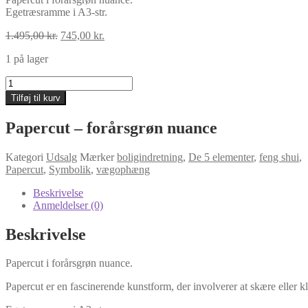
Egetræsramme i A3-str.
Den
Den
1.495,00
kr.
745,00
kr.
oprindelige
aktuelle
1 på lager
pris
pris
var:
er:
Papercut
1.495,00 kr..
745,00 kr..
-
Tilføj til kurv
forårsgrøn
nuance
Papercut – forårsgrøn nuance
antal
Kategori
Udsalg
Mærker
boligindretning
,
De 5 elementer
,
feng shui
,
Papercut
,
Symbolik
,
vægophæng
Beskrivelse
Anmeldelser (0)
Beskrivelse
Papercut i forårsgrøn nuance.
Papercut
er
en
fascinerende
kunstform,
der
involverer
at
skære
eller
k