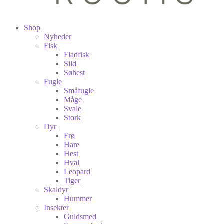
Shop
Nyheder
Fisk
Fladfisk
Sild
Søhest
Fugle
Småfugle
Måge
Svale
Stork
Dyr
Frø
Hare
Hest
Hval
Leopard
Tiger
Skaldyr
Hummer
Insekter
Guldsmed