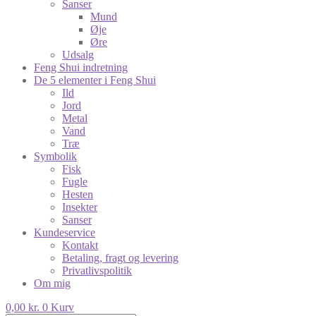
Sanser
Mund
Øje
Øre
Udsalg
Feng Shui indretning
De 5 elementer i Feng Shui
Ild
Jord
Metal
Vand
Træ
Symbolik
Fisk
Fugle
Hesten
Insekter
Sanser
Kundeservice
Kontakt
Betaling, fragt og levering
Privatlivspolitik
Om mig
0,00
kr.
0
Kurv