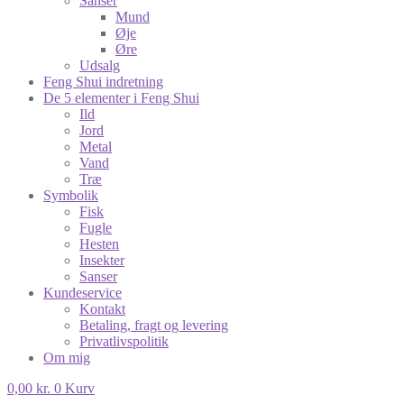
Sanser
Mund
Øje
Øre
Udsalg
Feng Shui indretning
De 5 elementer i Feng Shui
Ild
Jord
Metal
Vand
Træ
Symbolik
Fisk
Fugle
Hesten
Insekter
Sanser
Kundeservice
Kontakt
Betaling, fragt og levering
Privatlivspolitik
Om mig
0,00
kr.
0
Kurv