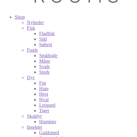
Shop
Nyheder
Fisk
Fladfisk
Sild
Søhest
Fugle
Småfugle
Måge
Svale
Stork
Dyr
Frø
Hare
Hest
Hval
Leopard
Tiger
Skaldyr
Hummer
Insekter
Guldsmed