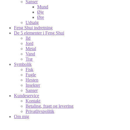
Sanser
Mund
Øje
Øre
Udsalg
Feng Shui indretning
De 5 elementer i Feng Shui
Ild
Jord
Metal
Vand
Træ
Symbolik
Fisk
Fugle
Hesten
Insekter
Sanser
Kundeservice
Kontakt
Betaling, fragt og levering
Privatlivspolitik
Om mig