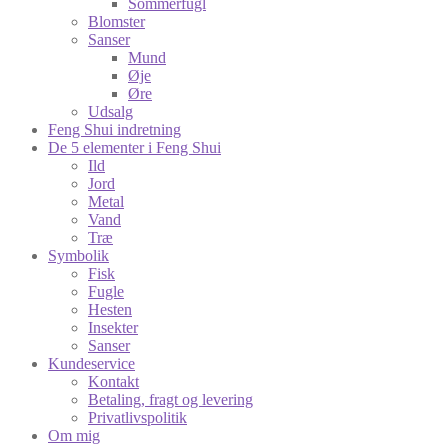
Sommerfugl
Blomster
Sanser
Mund
Øje
Øre
Udsalg
Feng Shui indretning
De 5 elementer i Feng Shui
Ild
Jord
Metal
Vand
Træ
Symbolik
Fisk
Fugle
Hesten
Insekter
Sanser
Kundeservice
Kontakt
Betaling, fragt og levering
Privatlivspolitik
Om mig