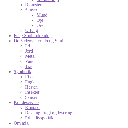
Blomster
Sanser
Mund
Øje
Øre
Udsalg
Feng Shui indretning
De 5 elementer i Feng Shui
Ild
Jord
Metal
Vand
Træ
Symbolik
Fisk
Fugle
Hesten
Insekter
Sanser
Kundeservice
Kontakt
Betaling, fragt og levering
Privatlivspolitik
Om mig