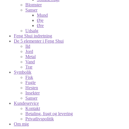
Blomster
Sanser
Mund
Øje
Øre
Udsalg
Feng Shui indretning
De 5 elementer i Feng Shui
Ild
Jord
Metal
Vand
Træ
Symbolik
Fisk
Fugle
Hesten
Insekter
Sanser
Kundeservice
Kontakt
Betaling, fragt og levering
Privatlivspolitik
Om mig