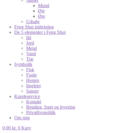
Sanser
Mund
Øje
Øre
Udsalg
Feng Shui indretning
De 5 elementer i Feng Shui
Ild
Jord
Metal
Vand
Træ
Symbolik
Fisk
Fugle
Hesten
Insekter
Sanser
Kundeservice
Kontakt
Betaling, fragt og levering
Privatlivspolitik
Om mig
0,00
kr.
0
Kurv