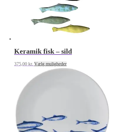
Keramik fisk – sild
Dette
375,00
kr.
Vælg muligheder
vare
har
flere
varianter.
Mulighederne
kan
vælges
på
varesiden