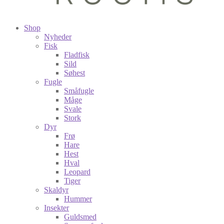
Shop
Nyheder
Fisk
Fladfisk
Sild
Søhest
Fugle
Småfugle
Måge
Svale
Stork
Dyr
Frø
Hare
Hest
Hval
Leopard
Tiger
Skaldyr
Hummer
Insekter
Guldsmed