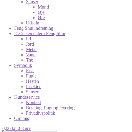
Sanser
Mund
Øje
Øre
Udsalg
Feng Shui indretning
De 5 elementer i Feng Shui
Ild
Jord
Metal
Vand
Træ
Symbolik
Fisk
Fugle
Hesten
Insekter
Sanser
Kundeservice
Kontakt
Betaling, fragt og levering
Privatlivspolitik
Om mig
0,00
kr.
0
Kurv