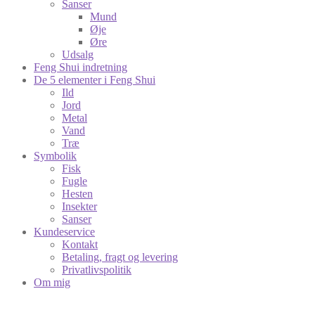
Sanser
Mund
Øje
Øre
Udsalg
Feng Shui indretning
De 5 elementer i Feng Shui
Ild
Jord
Metal
Vand
Træ
Symbolik
Fisk
Fugle
Hesten
Insekter
Sanser
Kundeservice
Kontakt
Betaling, fragt og levering
Privatlivspolitik
Om mig