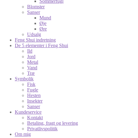
Sommerfugl
Blomster
Sanser
Mund
Øje
Øre
Udsalg
Feng Shui indretning
De 5 elementer i Feng Shui
Ild
Jord
Metal
Vand
Træ
Symbolik
Fisk
Fugle
Hesten
Insekter
Sanser
Kundeservice
Kontakt
Betaling, fragt og levering
Privatlivspolitik
Om mig