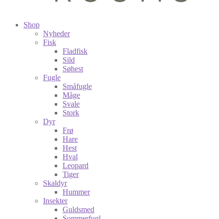
Shop
Nyheder
Fisk
Fladfisk
Sild
Søhest
Fugle
Småfugle
Måge
Svale
Stork
Dyr
Frø
Hare
Hest
Hval
Leopard
Tiger
Skaldyr
Hummer
Insekter
Guldsmed
Sommerfugl