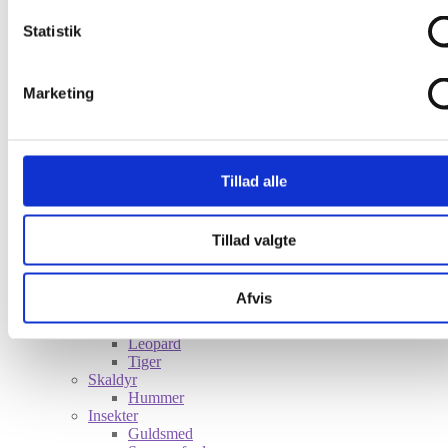
Statistik
Shop
Nyheder
Fisk
Marketing
Fladfisk
Sild
Søhest
Fugle
Tillad alle
Småfugle
Måge
Svale
Stork
Tillad valgte
Dyr
Frø
Hare
Afvis
Hest
Hval
Leopard
Tiger
Skaldyr
Hummer
Insekter
Guldsmed