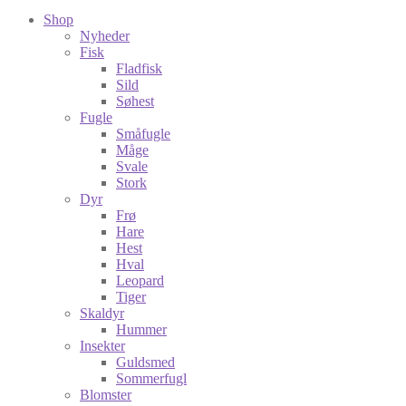
Shop
Nyheder
Fisk
Fladfisk
Sild
Søhest
Fugle
Småfugle
Måge
Svale
Stork
Dyr
Frø
Hare
Hest
Hval
Leopard
Tiger
Skaldyr
Hummer
Insekter
Guldsmed
Sommerfugl
Blomster