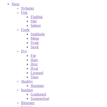
Shop
Nyheder
Fisk
Fladfisk
Sild
Søhest
Fugle
Småfugle
Måge
Svale
Stork
Dyr
Frø
Hare
Hest
Hval
Leopard
Tiger
Skaldyr
Hummer
Insekter
Guldsmed
Sommerfugl
Blomster