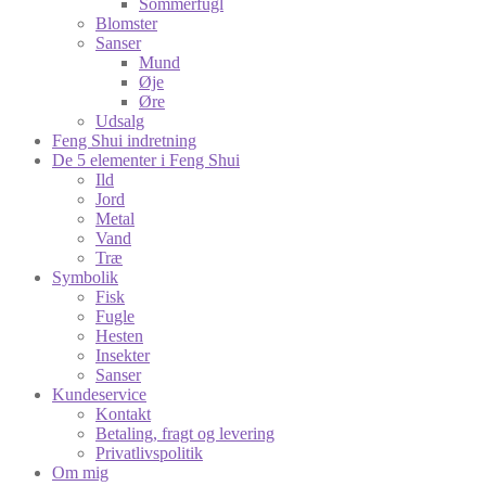
Sommerfugl
Blomster
Sanser
Mund
Øje
Øre
Udsalg
Feng Shui indretning
De 5 elementer i Feng Shui
Ild
Jord
Metal
Vand
Træ
Symbolik
Fisk
Fugle
Hesten
Insekter
Sanser
Kundeservice
Kontakt
Betaling, fragt og levering
Privatlivspolitik
Om mig