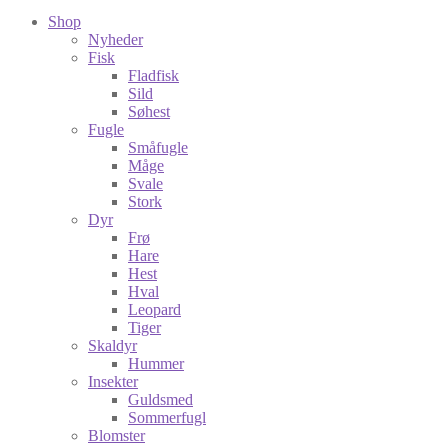
Shop
Nyheder
Fisk
Fladfisk
Sild
Søhest
Fugle
Småfugle
Måge
Svale
Stork
Dyr
Frø
Hare
Hest
Hval
Leopard
Tiger
Skaldyr
Hummer
Insekter
Guldsmed
Sommerfugl
Blomster