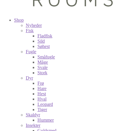
Shop
Nyheder
Fisk
Fladfisk
Sild
Søhest
Fugle
Småfugle
Måge
Svale
Stork
Dyr
Frø
Hare
Hest
Hval
Leopard
Tiger
Skaldyr
Hummer
Insekter
Guldsmed