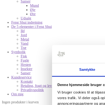
Sanser
Mund
Øje
Øre
Udsalg
Feng Shui indretning
De 5 elementer i Feng Shui
Ild
Jord
Metal
Vand
Træ
Symbolik
Fisk
Fugle
Hesten
Insekter
Samtykke
Sanser
Kundeservice
Kontakt
Denne hjemmeside bruger c
Betaling, fragt og levering
Privatlivspolitik
Vi bruger cookies til at tilpas
Om mig
vores trafik. Vi deler også 
Ingen produkter i kurven
annonceringspartnere og anal