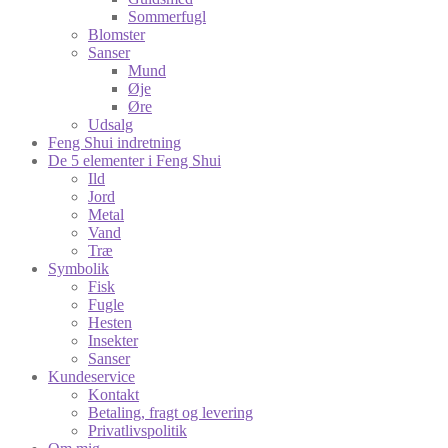
Sommerfugl
Blomster
Sanser
Mund
Øje
Øre
Udsalg
Feng Shui indretning
De 5 elementer i Feng Shui
Ild
Jord
Metal
Vand
Træ
Symbolik
Fisk
Fugle
Hesten
Insekter
Sanser
Kundeservice
Kontakt
Betaling, fragt og levering
Privatlivspolitik