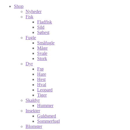
Shop
Nyheder
Fisk
Fladfisk
Sild
Søhest
Fugle
Småfugle
Måge
Svale
Stork
Dyr
Frø
Hare
Hest
Hval
Leopard
Tiger
Skaldyr
Hummer
Insekter
Guldsmed
Sommerfugl
Blomster