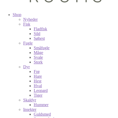
Shop
Nyheder
Fisk
Fladfisk
Sild
Søhest
Fugle
Småfugle
Måge
Svale
Stork
Dyr
Frø
Hare
Hest
Hval
Leopard
Tiger
Skaldyr
Hummer
Insekter
Guldsmed