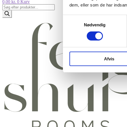
0,00
kr.
0
Kurv
dem, eller som de har indsaml
Products
search
Samtykkevalg
Nødvendig
Afvis