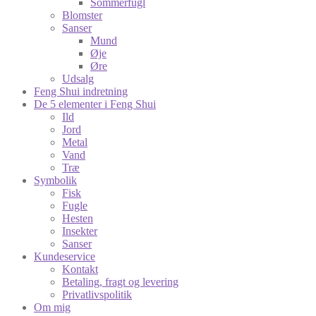
Sommerfugl
Blomster
Sanser
Mund
Øje
Øre
Udsalg
Feng Shui indretning
De 5 elementer i Feng Shui
Ild
Jord
Metal
Vand
Træ
Symbolik
Fisk
Fugle
Hesten
Insekter
Sanser
Kundeservice
Kontakt
Betaling, fragt og levering
Privatlivspolitik
Om mig