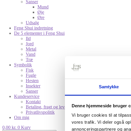
Sanser
Mund
Øje
Øre
Udsalg
Feng Shui indretning
De 5 elementer i Feng Shui
Ild
Jord
Metal
Vand
Træ
Symbolik
Fisk
Fugle
Hesten
Insekter
Samtykke
Sanser
Kundeservice
Kontakt
Denne hjemmeside bruger c
Betaling, fragt og levering
Privatlivspolitik
Vi bruger cookies til at tilpas
Om mig
vores trafik. Vi deler også 
0,00
kr.
0
Kurv
annonceringspartnere og anal