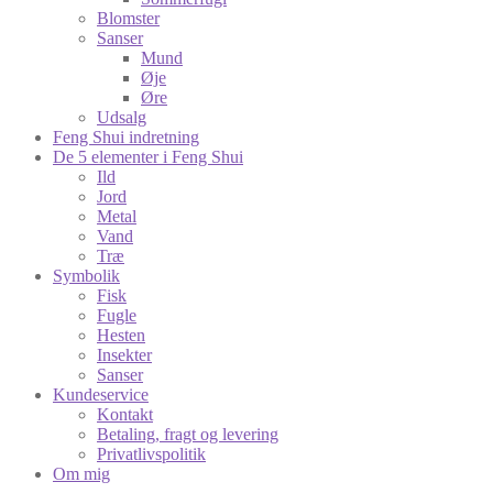
Blomster
Sanser
Mund
Øje
Øre
Udsalg
Feng Shui indretning
De 5 elementer i Feng Shui
Ild
Jord
Metal
Vand
Træ
Symbolik
Fisk
Fugle
Hesten
Insekter
Sanser
Kundeservice
Kontakt
Betaling, fragt og levering
Privatlivspolitik
Om mig