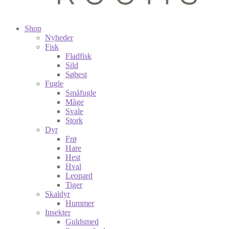
Shop
Nyheder
Fisk
Fladfisk
Sild
Søhest
Fugle
Småfugle
Måge
Svale
Stork
Dyr
Frø
Hare
Hest
Hval
Leopard
Tiger
Skaldyr
Hummer
Insekter
Guldsmed