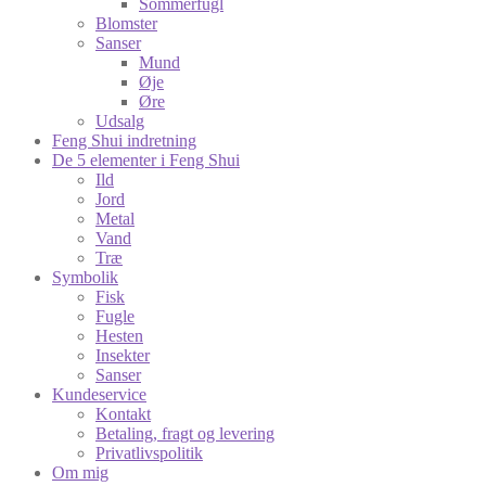
Sommerfugl
Blomster
Sanser
Mund
Øje
Øre
Udsalg
Feng Shui indretning
De 5 elementer i Feng Shui
Ild
Jord
Metal
Vand
Træ
Symbolik
Fisk
Fugle
Hesten
Insekter
Sanser
Kundeservice
Kontakt
Betaling, fragt og levering
Privatlivspolitik
Om mig