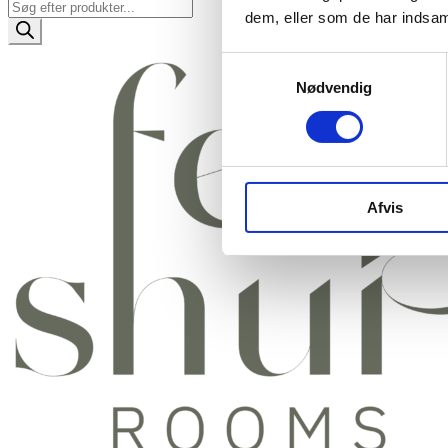
Products
dem, eller som de har indsaml
search
Samtykkevalg
Nødvendig
Afvis