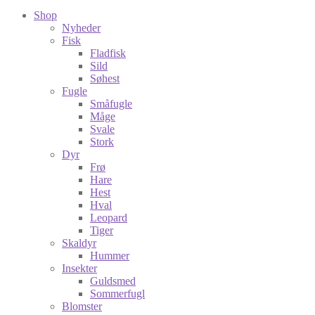
Shop
Nyheder
Fisk
Fladfisk
Sild
Søhest
Fugle
Småfugle
Måge
Svale
Stork
Dyr
Frø
Hare
Hest
Hval
Leopard
Tiger
Skaldyr
Hummer
Insekter
Guldsmed
Sommerfugl
Blomster