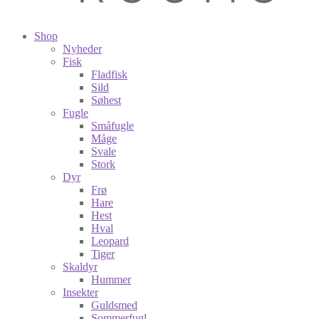
Shop
Nyheder
Fisk
Fladfisk
Sild
Søhest
Fugle
Småfugle
Måge
Svale
Stork
Dyr
Frø
Hare
Hest
Hval
Leopard
Tiger
Skaldyr
Hummer
Insekter
Guldsmed
Sommerfugl