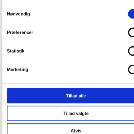
Sanser
Mund
Samtykkevalg
Øje
Nødvendig
Øre
Udsalg
Feng Shui indretning
Præferencer
De 5 elementer i Feng Shui
Ild
Jord
Metal
Statistik
Vand
Træ
Symbolik
Marketing
Fisk
Fugle
Hesten
Insekter
Sanser
Tillad alle
Kundeservice
Kontakt
Betaling, fragt og levering
Tillad valgte
Privatlivspolitik
Om mig
Afvis