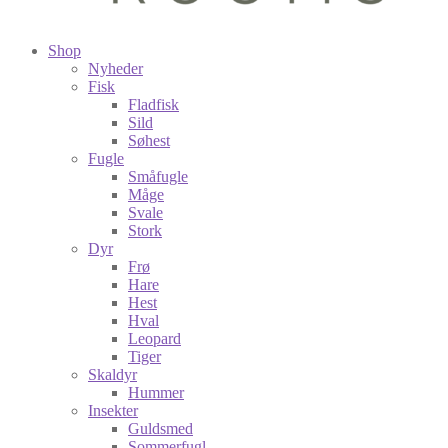
Shop
Nyheder
Fisk
Fladfisk
Sild
Søhest
Fugle
Småfugle
Måge
Svale
Stork
Dyr
Frø
Hare
Hest
Hval
Leopard
Tiger
Skaldyr
Hummer
Insekter
Guldsmed
Sommerfugl