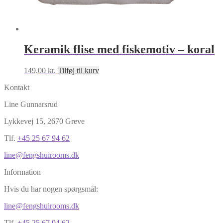
Keramik flise med fiskemotiv – koral
149,00
kr.
Tilføj til kurv
Kontakt
Line Gunnarsrud
Lykkevej 15, 2670 Greve
Tlf.
+45 25 67 94 62
line@fengshuirooms.dk
Information
Hvis du har nogen spørgsmål:
line@fengshuirooms.dk
Tlf.
+45 25 67 94 62