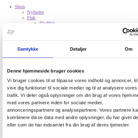
Shop
Nyheder
Fisk
Fladfisk
Sild
Søhest
Fugle
Småfugle
Samtykke
Detaljer
Om
Måge
Svale
Stork
Dyr
Denne hjemmeside bruger cookies
Frø
Hare
Vi bruger cookies til at tilpasse vores indhold og annoncer, til
Hest
vise dig funktioner til sociale medier og til at analysere vores
Hval
trafik. Vi deler også oplysninger om din brug af vores hjemm
Leopard
Tiger
med vores partnere inden for sociale medier,
Skaldyr
annonceringspartnere og analysepartnere. Vores partnere k
Hummer
kombinere disse data med andre oplysninger, du har givet d
Insekter
Guldsmed
eller som de har indsamlet fra din brug af deres tjenester.
Sommerfugl
Blomster