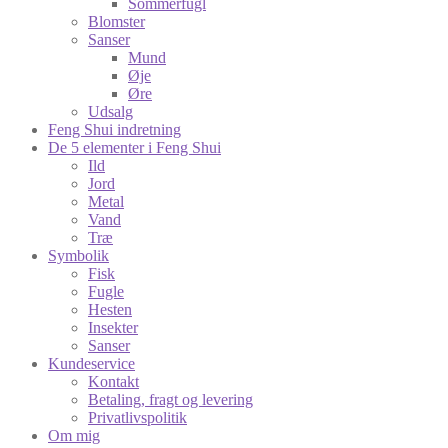
Sommerfugl
Blomster
Sanser
Mund
Øje
Øre
Udsalg
Feng Shui indretning
De 5 elementer i Feng Shui
Ild
Jord
Metal
Vand
Træ
Symbolik
Fisk
Fugle
Hesten
Insekter
Sanser
Kundeservice
Kontakt
Betaling, fragt og levering
Privatlivspolitik
Om mig