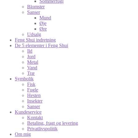
Sommerfugl
Blomster
Sanser
Mund
Øje
Øre
Udsalg
Feng Shui indretning
De 5 elementer i Feng Shui
Ild
Jord
Metal
Vand
Træ
Symbolik
Fisk
Fugle
Hesten
Insekter
Sanser
Kundeservice
Kontakt
Betaling, fragt og levering
Privatlivspolitik
Om mig