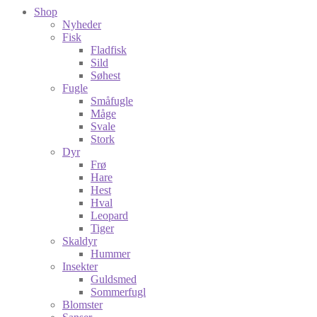
Shop
Nyheder
Fisk
Fladfisk
Sild
Søhest
Fugle
Småfugle
Måge
Svale
Stork
Dyr
Frø
Hare
Hest
Hval
Leopard
Tiger
Skaldyr
Hummer
Insekter
Guldsmed
Sommerfugl
Blomster