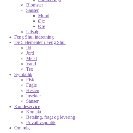
Blomster
Sanser
Mund
Øje
Øre
Udsalg
Feng Shui indretning
De 5 elementer i Feng Shui
Ild
Jord
Metal
Vand
Træ
Symbolik
Fisk
Fugle
Hesten
Insekter
Sanser
Kundeservice
Kontakt
Betaling, fragt og levering
Privatlivspolitik
Om mig