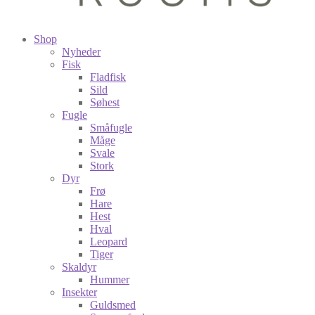
Shop
Nyheder
Fisk
Fladfisk
Sild
Søhest
Fugle
Småfugle
Måge
Svale
Stork
Dyr
Frø
Hare
Hest
Hval
Leopard
Tiger
Skaldyr
Hummer
Insekter
Guldsmed