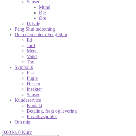
Sanser
Mund
Øje
Øre
Udsalg
Feng Shui indretning
De 5 elementer i Feng Shui
Ild
Jord
Metal
Vand
Træ
Symbolik
Fisk
Fugle
Hesten
Insekter
Sanser
Kundeservice
Kontakt
Betaling, fragt og levering
Privatlivspolitik
Om mig
0,00
kr.
0
Kurv