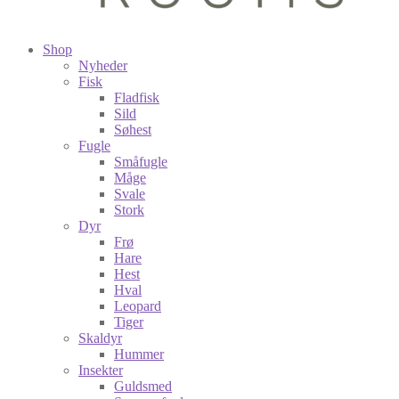
Shop
Nyheder
Fisk
Fladfisk
Sild
Søhest
Fugle
Småfugle
Måge
Svale
Stork
Dyr
Frø
Hare
Hest
Hval
Leopard
Tiger
Skaldyr
Hummer
Insekter
Guldsmed