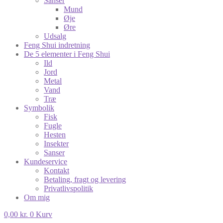
Sanser
Mund
Øje
Øre
Udsalg
Feng Shui indretning
De 5 elementer i Feng Shui
Ild
Jord
Metal
Vand
Træ
Symbolik
Fisk
Fugle
Hesten
Insekter
Sanser
Kundeservice
Kontakt
Betaling, fragt og levering
Privatlivspolitik
Om mig
0,00
kr.
0
Kurv