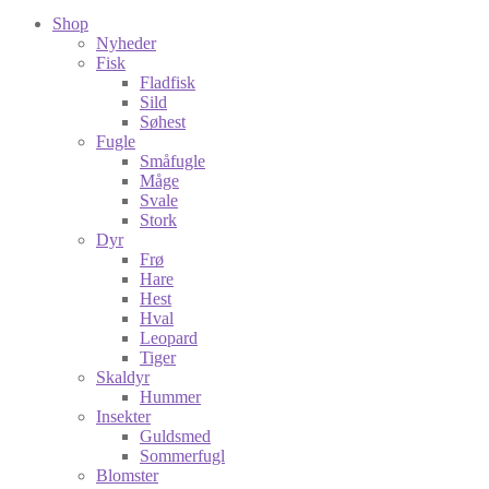
Shop
Nyheder
Fisk
Fladfisk
Sild
Søhest
Fugle
Småfugle
Måge
Svale
Stork
Dyr
Frø
Hare
Hest
Hval
Leopard
Tiger
Skaldyr
Hummer
Insekter
Guldsmed
Sommerfugl
Blomster