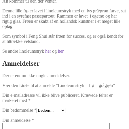
Alt kommer til den der venter.
Denne lille frø er lavet i linoleumstryk med en lys grå/grøn farve, sat
ind i en syrefast passepartout. Rammen er lavet i egetræ og har
rigtig glas. Frøen er skabt af en hollandsk kunstner i et meget lille
oplag.
Som symbol i Feng Shui står frøen for succes, og er også kendt for
at tiltrække velstand.
Se andre linoleumstryk
her
og
her
Anmeldelser
Der er endnu ikke nogle anmeldelser.
Vær den første til at anmelde “Linoleumstryk – frø – grågrøn”
Din e-mailadresse vil ikke blive publiceret.
Krævede felter er
markeret med
*
Din bedømmelse
*
Din anmeldelse
*