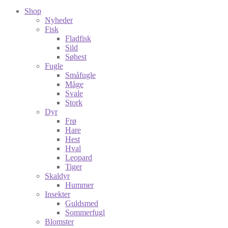
Shop
Nyheder
Fisk
Fladfisk
Sild
Søhest
Fugle
Småfugle
Måge
Svale
Stork
Dyr
Frø
Hare
Hest
Hval
Leopard
Tiger
Skaldyr
Hummer
Insekter
Guldsmed
Sommerfugl
Blomster