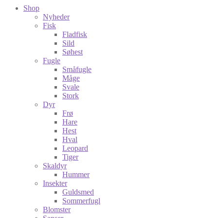
Shop
Nyheder
Fisk
Fladfisk
Sild
Søhest
Fugle
Småfugle
Måge
Svale
Stork
Dyr
Frø
Hare
Hest
Hval
Leopard
Tiger
Skaldyr
Hummer
Insekter
Guldsmed
Sommerfugl
Blomster