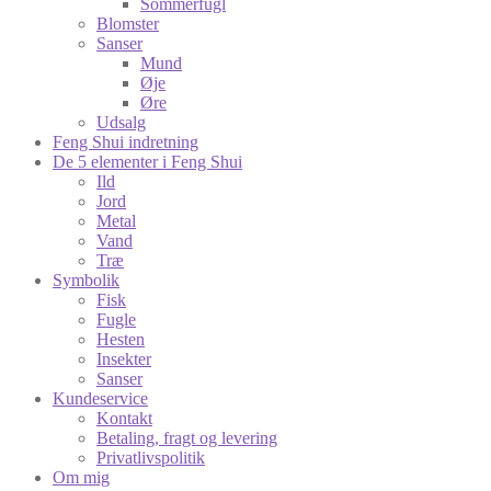
Sommerfugl
Blomster
Sanser
Mund
Øje
Øre
Udsalg
Feng Shui indretning
De 5 elementer i Feng Shui
Ild
Jord
Metal
Vand
Træ
Symbolik
Fisk
Fugle
Hesten
Insekter
Sanser
Kundeservice
Kontakt
Betaling, fragt og levering
Privatlivspolitik
Om mig