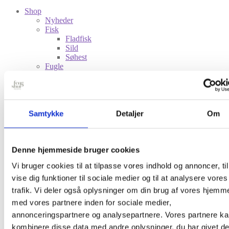
Shop
Nyheder
Fisk
Fladfisk
Sild
Søhest
Fugle
Småfugle
Måge
Svale
Stork
Dyr
Samtykke
Detaljer
Om
Frø
Hare
Hest
Hval
Denne hjemmeside bruger cookies
Leopard
Vi bruger cookies til at tilpasse vores indhold og annoncer, til
Tiger
Skaldyr
vise dig funktioner til sociale medier og til at analysere vores
Hummer
trafik. Vi deler også oplysninger om din brug af vores hjemm
Insekter
med vores partnere inden for sociale medier,
Guldsmed
Sommerfugl
annonceringspartnere og analysepartnere. Vores partnere k
Blomster
kombinere disse data med andre oplysninger, du har givet d