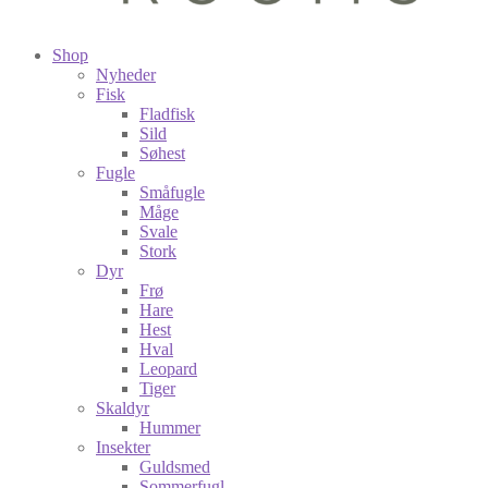
Shop
Nyheder
Fisk
Fladfisk
Sild
Søhest
Fugle
Småfugle
Måge
Svale
Stork
Dyr
Frø
Hare
Hest
Hval
Leopard
Tiger
Skaldyr
Hummer
Insekter
Guldsmed
Sommerfugl