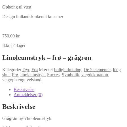
Ophæng til væg
Design hollandsk ukendt kunstner
750,00
kr.
Ikke på lager
Linoleumstryk – frø – grågrøn
Kategorier
Dyr
,
Frø
Mærker
boligindretning
,
De 5 elementer
,
feng
shui
,
Frø
,
linoleumstryk
,
Succes
,
Symbolik
,
vægdekoration
,
vægophæng
,
velstand
Beskrivelse
Anmeldelser (0)
Beskrivelse
Grågrøn frø i linoleumstryk.