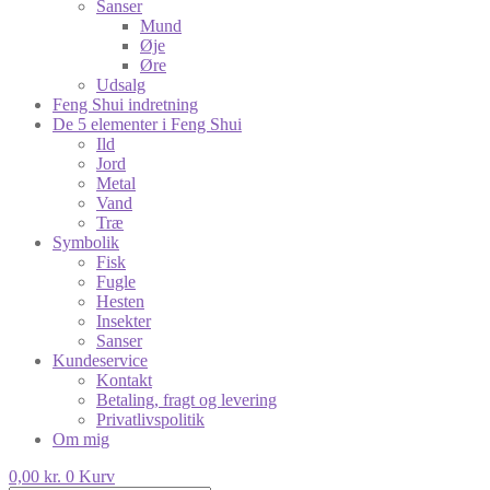
Sanser
Mund
Øje
Øre
Udsalg
Feng Shui indretning
De 5 elementer i Feng Shui
Ild
Jord
Metal
Vand
Træ
Symbolik
Fisk
Fugle
Hesten
Insekter
Sanser
Kundeservice
Kontakt
Betaling, fragt og levering
Privatlivspolitik
Om mig
0,00
kr.
0
Kurv