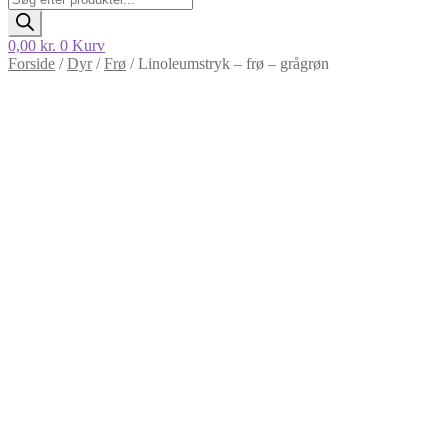
search
0,00
kr.
0
Kurv
Forside
/
Dyr
/
Frø
/
Linoleumstryk – frø – grågrøn