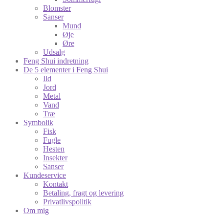
Blomster
Sanser
Mund
Øje
Øre
Udsalg
Feng Shui indretning
De 5 elementer i Feng Shui
Ild
Jord
Metal
Vand
Træ
Symbolik
Fisk
Fugle
Hesten
Insekter
Sanser
Kundeservice
Kontakt
Betaling, fragt og levering
Privatlivspolitik
Om mig