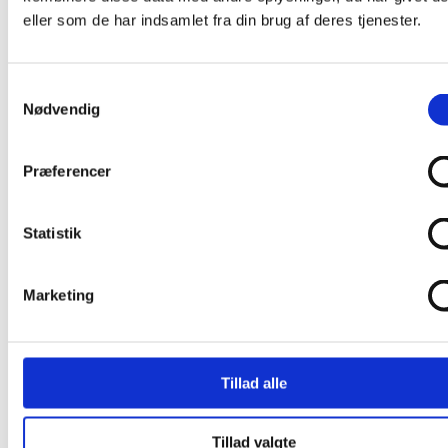
Sanser
eller som de har indsamlet fra din brug af deres tjenester.
Mund
Øje
Øre
Udsalg
Samtykkevalg
Feng Shui indretning
Nødvendig
De 5 elementer i Feng Shui
Ild
Jord
Metal
Præferencer
Vand
Træ
Symbolik
Statistik
Fisk
Fugle
Hesten
Insekter
Marketing
Sanser
Kundeservice
Kontakt
Betaling, fragt og levering
Tillad alle
Privatlivspolitik
Om mig
Tillad valgte