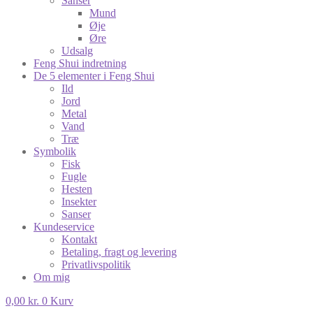
Sanser
Mund
Øje
Øre
Udsalg
Feng Shui indretning
De 5 elementer i Feng Shui
Ild
Jord
Metal
Vand
Træ
Symbolik
Fisk
Fugle
Hesten
Insekter
Sanser
Kundeservice
Kontakt
Betaling, fragt og levering
Privatlivspolitik
Om mig
0,00
kr.
0
Kurv