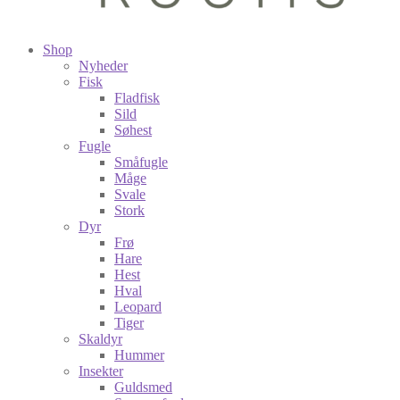
Shop
Nyheder
Fisk
Fladfisk
Sild
Søhest
Fugle
Småfugle
Måge
Svale
Stork
Dyr
Frø
Hare
Hest
Hval
Leopard
Tiger
Skaldyr
Hummer
Insekter
Guldsmed