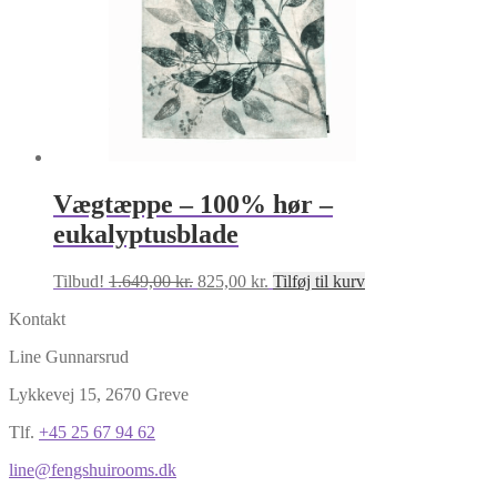
Vægtæppe – 100% hør –
eukalyptusblade
Den
Den
Tilbud!
1.649,00
kr.
825,00
kr.
Tilføj til kurv
oprindelige
aktuelle
Kontakt
pris
pris
var:
er:
Line Gunnarsrud
1.649,00 kr..
825,00 kr..
Lykkevej 15, 2670 Greve
Tlf.
+45 25 67 94 62
line@fengshuirooms.dk