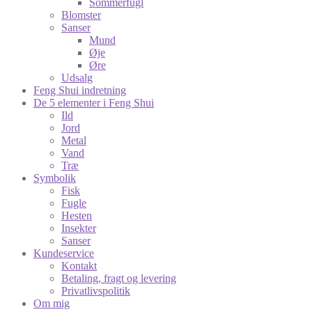
Sommerfugl
Blomster
Sanser
Mund
Øje
Øre
Udsalg
Feng Shui indretning
De 5 elementer i Feng Shui
Ild
Jord
Metal
Vand
Træ
Symbolik
Fisk
Fugle
Hesten
Insekter
Sanser
Kundeservice
Kontakt
Betaling, fragt og levering
Privatlivspolitik
Om mig