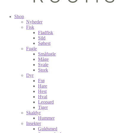
Shop
Nyheder
Fisk
Fladfisk
Sild
Søhest
Fugle
Småfugle
Måge
Svale
Stork
Dyr
Frø
Hare
Hest
Hval
Leopard
Tiger
Skaldyr
Hummer
Insekter
Guldsmed