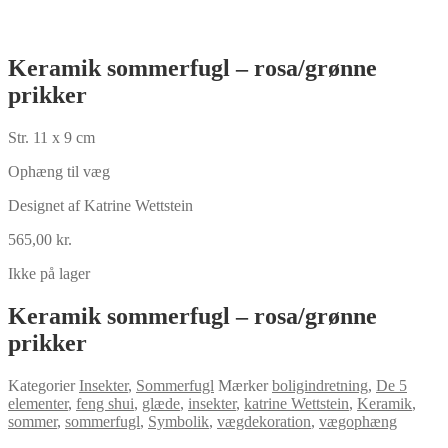
Keramik sommerfugl – rosa/grønne
prikker
Str. 11 x 9 cm
Ophæng til væg
Designet af Katrine Wettstein
565,00
kr.
Ikke på lager
Keramik sommerfugl – rosa/grønne
prikker
Kategorier
Insekter
,
Sommerfugl
Mærker
boligindretning
,
De 5
elementer
,
feng shui
,
glæde
,
insekter
,
katrine Wettstein
,
Keramik
,
sommer
,
sommerfugl
,
Symbolik
,
vægdekoration
,
vægophæng