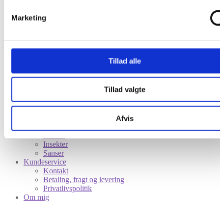
Sanser
Mund
Marketing
Øje
Øre
Udsalg
Feng Shui indretning
De 5 elementer i Feng Shui
Tillad alle
Ild
Jord
Metal
Tillad valgte
Vand
Træ
Symbolik
Fisk
Afvis
Fugle
Hesten
Insekter
Sanser
Kundeservice
Kontakt
Betaling, fragt og levering
Privatlivspolitik
Om mig