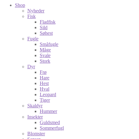
Shop
Nyheder
Fisk
Fladfisk
Sild
Søhest
Fugle
Småfugle
Måge
Svale
Stork
Dyr
Frø
Hare
Hest
Hval
Leopard
Tiger
Skaldyr
Hummer
Insekter
Guldsmed
Sommerfugl
Blomster