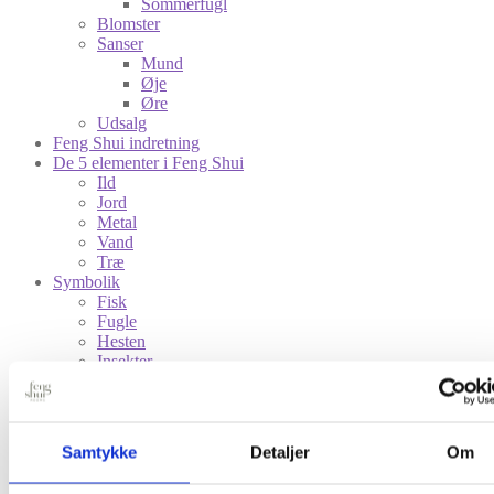
Sommerfugl
Blomster
Sanser
Mund
Øje
Øre
Udsalg
Feng Shui indretning
De 5 elementer i Feng Shui
Ild
Jord
Metal
Vand
Træ
Symbolik
Fisk
Fugle
Hesten
Insekter
Sanser
Kundeservice
Kontakt
Betaling, fragt og levering
Samtykke
Detaljer
Om
Privatlivspolitik
Om mig