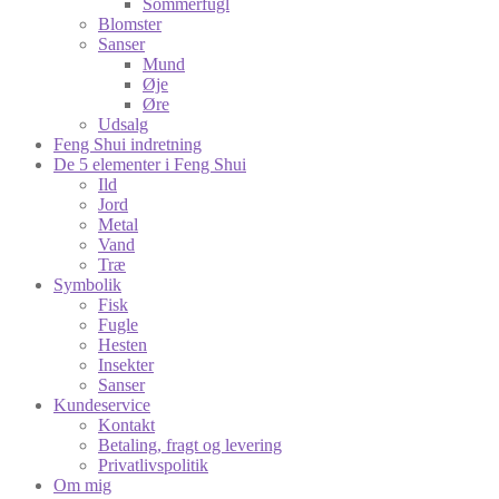
Sommerfugl
Blomster
Sanser
Mund
Øje
Øre
Udsalg
Feng Shui indretning
De 5 elementer i Feng Shui
Ild
Jord
Metal
Vand
Træ
Symbolik
Fisk
Fugle
Hesten
Insekter
Sanser
Kundeservice
Kontakt
Betaling, fragt og levering
Privatlivspolitik
Om mig