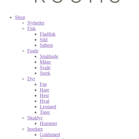
Shop
Nyheder
Fisk
Fladfisk
Sild
Søhest
Fugle
Småfugle
Måge
Svale
Stork
Dyr
Frø
Hare
Hest
Hval
Leopard
Tiger
Skaldyr
Hummer
Insekter
Guldsmed