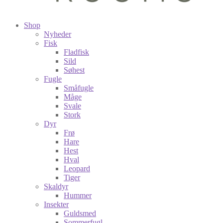
Shop
Nyheder
Fisk
Fladfisk
Sild
Søhest
Fugle
Småfugle
Måge
Svale
Stork
Dyr
Frø
Hare
Hest
Hval
Leopard
Tiger
Skaldyr
Hummer
Insekter
Guldsmed
Sommerfugl