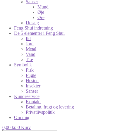
Sanser
Mund
Øje
Øre
Udsalg
Feng Shui indretning
De 5 elementer i Feng Shui
Ild
Jord
Metal
Vand
Træ
Symbolik
Fisk
Fugle
Hesten
Insekter
Sanser
Kundeservice
Kontakt
Betaling, fragt og levering
Privatlivspolitik
Om mig
0,00
kr.
0
Kurv