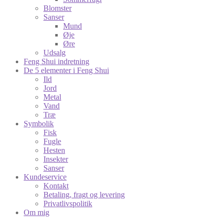
Blomster
Sanser
Mund
Øje
Øre
Udsalg
Feng Shui indretning
De 5 elementer i Feng Shui
Ild
Jord
Metal
Vand
Træ
Symbolik
Fisk
Fugle
Hesten
Insekter
Sanser
Kundeservice
Kontakt
Betaling, fragt og levering
Privatlivspolitik
Om mig