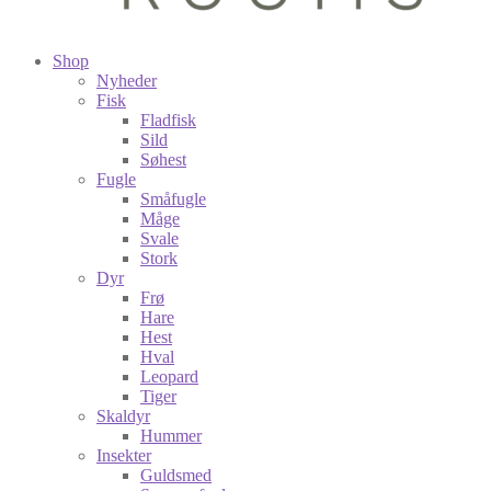
Shop
Nyheder
Fisk
Fladfisk
Sild
Søhest
Fugle
Småfugle
Måge
Svale
Stork
Dyr
Frø
Hare
Hest
Hval
Leopard
Tiger
Skaldyr
Hummer
Insekter
Guldsmed