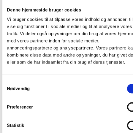
Shop
Denne hjemmeside bruger cookies
Nyheder
Fisk
Vi bruger cookies til at tilpasse vores indhold og annoncer, til
Fladfisk
vise dig funktioner til sociale medier og til at analysere vores
Sild
Søhest
trafik. Vi deler også oplysninger om din brug af vores hjemm
Fugle
med vores partnere inden for sociale medier,
Småfugle
annonceringspartnere og analysepartnere. Vores partnere k
Måge
Svale
kombinere disse data med andre oplysninger, du har givet d
Stork
eller som de har indsamlet fra din brug af deres tjenester.
Dyr
Frø
Hare
Hest
Samtykkevalg
Hval
Nødvendig
Leopard
Tiger
Skaldyr
Præferencer
Hummer
Insekter
Guldsmed
Sommerfugl
Statistik
Blomster