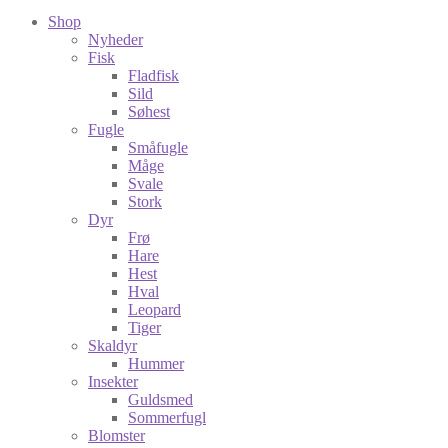
Shop
Nyheder
Fisk
Fladfisk
Sild
Søhest
Fugle
Småfugle
Måge
Svale
Stork
Dyr
Frø
Hare
Hest
Hval
Leopard
Tiger
Skaldyr
Hummer
Insekter
Guldsmed
Sommerfugl
Blomster