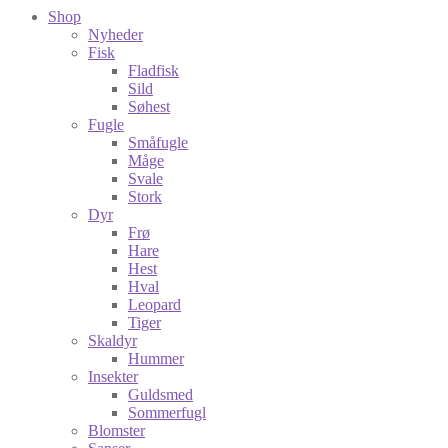
Shop
Nyheder
Fisk
Fladfisk
Sild
Søhest
Fugle
Småfugle
Måge
Svale
Stork
Dyr
Frø
Hare
Hest
Hval
Leopard
Tiger
Skaldyr
Hummer
Insekter
Guldsmed
Sommerfugl
Blomster