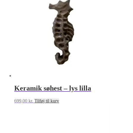
Mulighederne
kan
vælges
på
varesiden
Keramik søhest – lys lilla
699,00
kr.
Tilføj til kurv