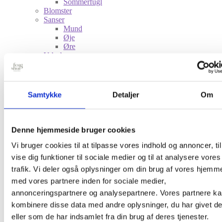
Sommerfugl
Blomster
Sanser
Mund
Øje
Øre
Udsalg
Feng Shui indretning
De 5 elementer i Feng Shui
Ild
Jord
Samtykke
Detaljer
Om
Metal
Vand
Træ
Symbolik
Denne hjemmeside bruger cookies
Fisk
Fugle
Vi bruger cookies til at tilpasse vores indhold og annoncer, til
Hesten
vise dig funktioner til sociale medier og til at analysere vores
Insekter
trafik. Vi deler også oplysninger om din brug af vores hjemm
Sanser
Kundeservice
med vores partnere inden for sociale medier,
Kontakt
annonceringspartnere og analysepartnere. Vores partnere k
Betaling, fragt og levering
kombinere disse data med andre oplysninger, du har givet d
Privatlivspolitik
Om mig
eller som de har indsamlet fra din brug af deres tjenester.