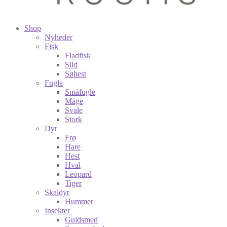
Shop
Nyheder
Fisk
Fladfisk
Sild
Søhest
Fugle
Småfugle
Måge
Svale
Stork
Dyr
Frø
Hare
Hest
Hval
Leopard
Tiger
Skaldyr
Hummer
Insekter
Guldsmed