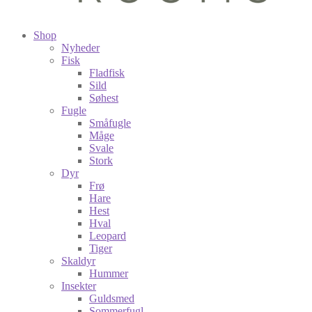
Shop
Nyheder
Fisk
Fladfisk
Sild
Søhest
Fugle
Småfugle
Måge
Svale
Stork
Dyr
Frø
Hare
Hest
Hval
Leopard
Tiger
Skaldyr
Hummer
Insekter
Guldsmed
Sommerfugl