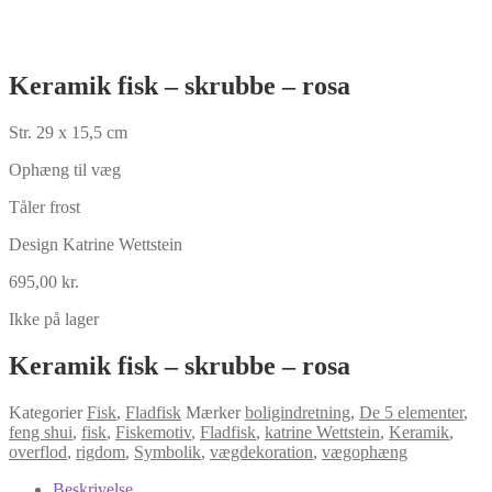
Keramik fisk – skrubbe – rosa
Str. 29 x 15,5 cm
Ophæng til væg
Tåler frost
Design Katrine Wettstein
695,00
kr.
Ikke på lager
Keramik fisk – skrubbe – rosa
Kategorier
Fisk
,
Fladfisk
Mærker
boligindretning
,
De 5 elementer
,
feng shui
,
fisk
,
Fiskemotiv
,
Fladfisk
,
katrine Wettstein
,
Keramik
,
overflod
,
rigdom
,
Symbolik
,
vægdekoration
,
vægophæng
Beskrivelse