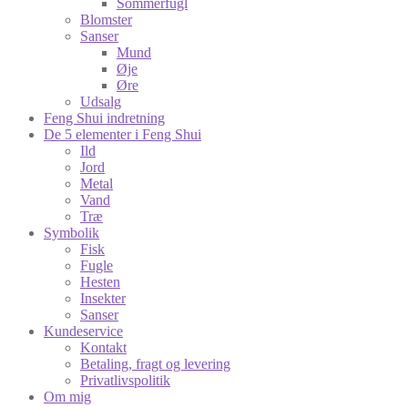
Sommerfugl
Blomster
Sanser
Mund
Øje
Øre
Udsalg
Feng Shui indretning
De 5 elementer i Feng Shui
Ild
Jord
Metal
Vand
Træ
Symbolik
Fisk
Fugle
Hesten
Insekter
Sanser
Kundeservice
Kontakt
Betaling, fragt og levering
Privatlivspolitik
Om mig