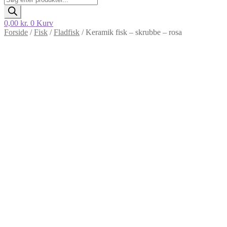
search
0,00
kr.
0
Kurv
Forside
/
Fisk
/
Fladfisk
/
Keramik fisk – skrubbe – rosa