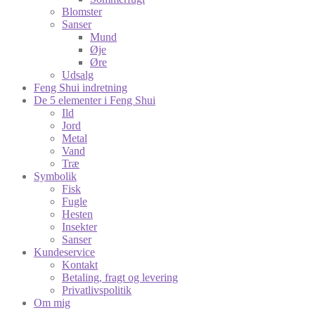
Blomster
Sanser
Mund
Øje
Øre
Udsalg
Feng Shui indretning
De 5 elementer i Feng Shui
Ild
Jord
Metal
Vand
Træ
Symbolik
Fisk
Fugle
Hesten
Insekter
Sanser
Kundeservice
Kontakt
Betaling, fragt og levering
Privatlivspolitik
Om mig