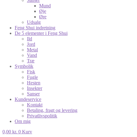
Sanser
Mund
Øje
Øre
Udsalg
Feng Shui indretning
De 5 elementer i Feng Shui
Ild
Jord
Metal
Vand
Træ
Symbolik
Fisk
Fugle
Hesten
Insekter
Sanser
Kundeservice
Kontakt
Betaling, fragt og levering
Privatlivspolitik
Om mig
0,00
kr.
0
Kurv