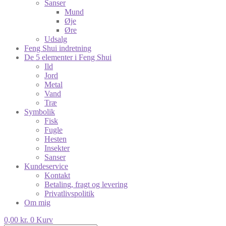
Sanser
Mund
Øje
Øre
Udsalg
Feng Shui indretning
De 5 elementer i Feng Shui
Ild
Jord
Metal
Vand
Træ
Symbolik
Fisk
Fugle
Hesten
Insekter
Sanser
Kundeservice
Kontakt
Betaling, fragt og levering
Privatlivspolitik
Om mig
0,00
kr.
0
Kurv