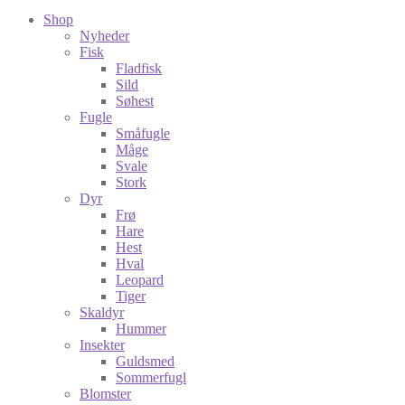
Shop
Nyheder
Fisk
Fladfisk
Sild
Søhest
Fugle
Småfugle
Måge
Svale
Stork
Dyr
Frø
Hare
Hest
Hval
Leopard
Tiger
Skaldyr
Hummer
Insekter
Guldsmed
Sommerfugl
Blomster