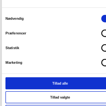
Shop
Nyheder
Fisk
Samtykkevalg
Fladfisk
Nødvendig
Sild
Søhest
Fugle
Præferencer
Småfugle
Måge
Svale
Stork
Statistik
Dyr
Frø
Hare
Marketing
Hest
Hval
Leopard
Tiger
Skaldyr
Tillad alle
Hummer
Insekter
Guldsmed
Tillad valgte
Sommerfugl
Blomster