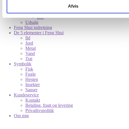
Sanser
Afvis
Mund
Øje
Øre
Udsalg
Feng Shui indretning
De 5 elementer i Feng Shui
Ild
Jord
Metal
Vand
Træ
Symbolik
Fisk
Fugle
Hesten
Insekter
Sanser
Kundeservice
Kontakt
Betaling, fragt og levering
Privatlivspolitik
Om mig