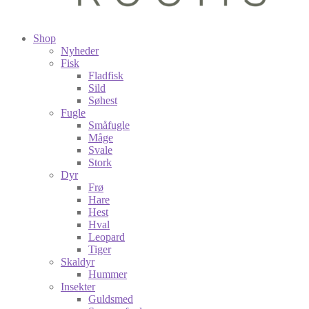
Shop
Nyheder
Fisk
Fladfisk
Sild
Søhest
Fugle
Småfugle
Måge
Svale
Stork
Dyr
Frø
Hare
Hest
Hval
Leopard
Tiger
Skaldyr
Hummer
Insekter
Guldsmed