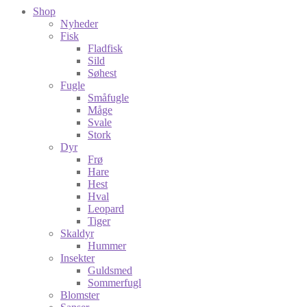
Shop
Nyheder
Fisk
Fladfisk
Sild
Søhest
Fugle
Småfugle
Måge
Svale
Stork
Dyr
Frø
Hare
Hest
Hval
Leopard
Tiger
Skaldyr
Hummer
Insekter
Guldsmed
Sommerfugl
Blomster