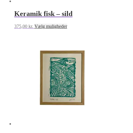
Keramik fisk – sild
Dette
375,00
kr.
Vælg muligheder
vare
har
flere
varianter.
Mulighederne
kan
vælges
på
varesiden