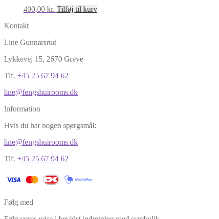
400,00
kr.
Tilføj til kurv
Kontakt
Line Gunnarsrud
Lykkevej 15, 2670 Greve
Tlf.
+45 25 67 94 62
line@fengshuirooms.dk
Information
Hvis du har nogen spørgsmål:
line@fengshuirooms.dk
Tlf.
+45 25 67 94 62
Følg med
Følg vores rejse i bevidst indretning med symbolik.