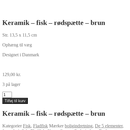
Keramik – fisk – rødspætte – brun
Str. 13,5 x 11,5 cm
Ophæng til væg
Designet i Danmark
129,00
kr.
3 på lager
Keramik
-
Tilføj til kurv
fisk
-
Keramik – fisk – rødspætte – brun
rødspætte
-
brun
Kategorier
Fisk
,
Fladfisk
Mærker
boligindretning
,
De 5 elementer
,