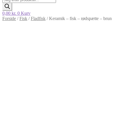
search
0,00
kr.
0
Kurv
Forside
/
Fisk
/
Fladfisk
/
Keramik – fisk – rødspætte – brun