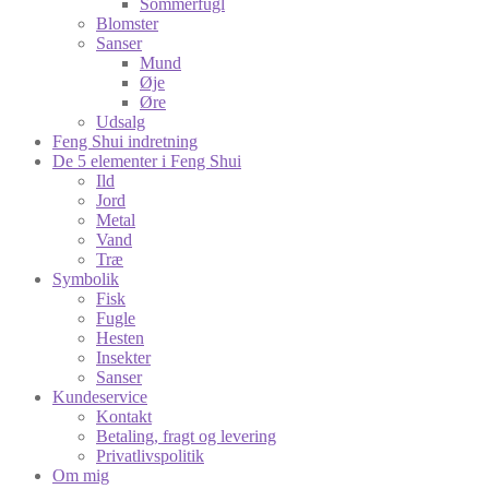
Sommerfugl
Blomster
Sanser
Mund
Øje
Øre
Udsalg
Feng Shui indretning
De 5 elementer i Feng Shui
Ild
Jord
Metal
Vand
Træ
Symbolik
Fisk
Fugle
Hesten
Insekter
Sanser
Kundeservice
Kontakt
Betaling, fragt og levering
Privatlivspolitik
Om mig