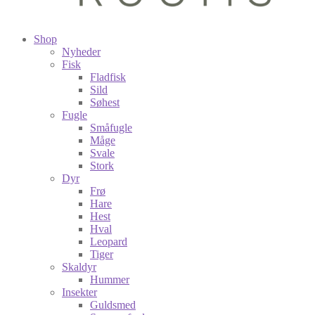
Shop
Nyheder
Fisk
Fladfisk
Sild
Søhest
Fugle
Småfugle
Måge
Svale
Stork
Dyr
Frø
Hare
Hest
Hval
Leopard
Tiger
Skaldyr
Hummer
Insekter
Guldsmed