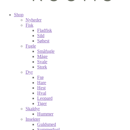
Shop
Nyheder
Fisk
Fladfisk
Sild
Søhest
Fugle
Småfugle
Måge
Svale
Stork
Dyr
Frø
Hare
Hest
Hval
Leopard
Tiger
Skaldyr
Hummer
Insekter
Guldsmed
Sommerfugl