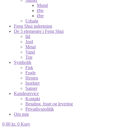
Sanser
Mund
Øje
Øre
Udsalg
Feng Shui indretning
De 5 elementer i Feng Shui
Ild
Jord
Metal
Vand
Træ
Symbolik
Fisk
Fugle
Hesten
Insekter
Sanser
Kundeservice
Kontakt
Betaling, fragt og levering
Privatlivspolitik
Om mig
0,00
kr.
0
Kurv