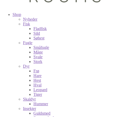
Shop
Nyheder
Fisk
Fladfisk
Sild
Søhest
Fugle
Småfugle
Måge
Svale
Stork
Dyr
Frø
Hare
Hest
Hval
Leopard
Tiger
Skaldyr
Hummer
Insekter
Guldsmed