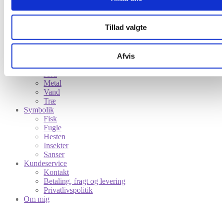
Sanser
Mund
Øje
Tillad valgte
Øre
Udsalg
Feng Shui indretning
Afvis
De 5 elementer i Feng Shui
Ild
Jord
Metal
Vand
Træ
Symbolik
Fisk
Fugle
Hesten
Insekter
Sanser
Kundeservice
Kontakt
Betaling, fragt og levering
Privatlivspolitik
Om mig