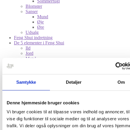
Sommerfugl
Blomster
Sanser
Mund
Øje
Øre
Udsalg
Feng Shui indretning
De 5 elementer i Feng Shui
Ild
Jord
Metal
Vand
Træ
Symbolik
Fisk
Samtykke
Detaljer
Om
Fugle
Hesten
Insekter
Sanser
Denne hjemmeside bruger cookies
Kundeservice
Kontakt
Vi bruger cookies til at tilpasse vores indhold og annoncer, til
Betaling, fragt og levering
vise dig funktioner til sociale medier og til at analysere vores
Privatlivspolitik
trafik. Vi deler også oplysninger om din brug af vores hjemm
Om mig