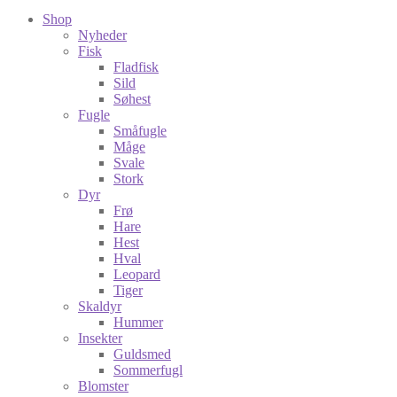
Shop
Nyheder
Fisk
Fladfisk
Sild
Søhest
Fugle
Småfugle
Måge
Svale
Stork
Dyr
Frø
Hare
Hest
Hval
Leopard
Tiger
Skaldyr
Hummer
Insekter
Guldsmed
Sommerfugl
Blomster