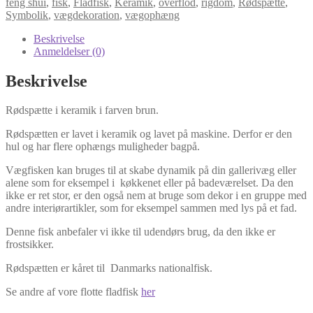
antal
feng shui
,
fisk
,
Fladfisk
,
Keramik
,
overflod
,
rigdom
,
Rødspætte
,
Symbolik
,
vægdekoration
,
vægophæng
Beskrivelse
Anmeldelser (0)
Beskrivelse
Rødspætte i keramik i farven brun.
Rødspætten er lavet i keramik og lavet på maskine. Derfor er den
hul og har flere ophængs muligheder bagpå.
Vægfisken kan bruges til at skabe dynamik på din gallerivæg eller
alene som for eksempel i køkkenet eller på badeværelset. Da den
ikke er ret stor, er den også nem at bruge som dekor i en gruppe med
andre interiørartikler, som for eksempel sammen med lys på et fad.
Denne fisk anbefaler vi ikke til udendørs brug, da den ikke er
frostsikker.
Rødspætten er kåret til Danmarks nationalfisk.
Se andre af vore flotte fladfisk
her