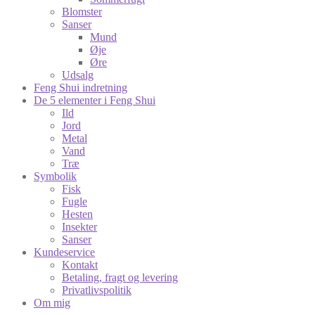
Blomster
Sanser
Mund
Øje
Øre
Udsalg
Feng Shui indretning
De 5 elementer i Feng Shui
Ild
Jord
Metal
Vand
Træ
Symbolik
Fisk
Fugle
Hesten
Insekter
Sanser
Kundeservice
Kontakt
Betaling, fragt og levering
Privatlivspolitik
Om mig