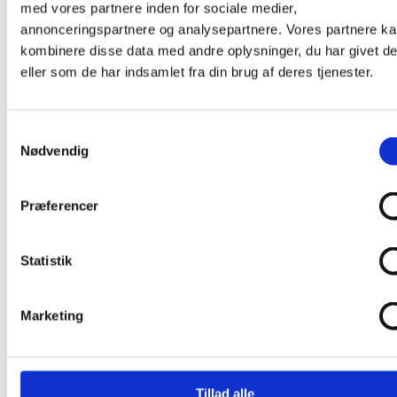
med vores partnere inden for sociale medier,
Shop
annonceringspartnere og analysepartnere. Vores partnere k
Nyheder
kombinere disse data med andre oplysninger, du har givet d
Fisk
Fladfisk
eller som de har indsamlet fra din brug af deres tjenester.
Sild
Søhest
Fugle
Småfugle
Samtykkevalg
Måge
Nødvendig
Svale
Stork
Dyr
Præferencer
Frø
Hare
Hest
Hval
Statistik
Leopard
Tiger
Skaldyr
Marketing
Hummer
Insekter
Guldsmed
Sommerfugl
Blomster
Tillad alle