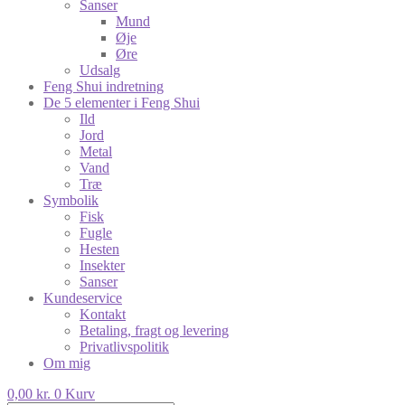
Sanser
Mund
Øje
Øre
Udsalg
Feng Shui indretning
De 5 elementer i Feng Shui
Ild
Jord
Metal
Vand
Træ
Symbolik
Fisk
Fugle
Hesten
Insekter
Sanser
Kundeservice
Kontakt
Betaling, fragt og levering
Privatlivspolitik
Om mig
0,00
kr.
0
Kurv