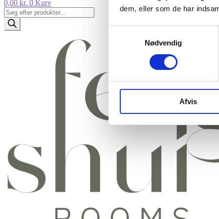
0,00
kr.
0
Kurv
dem, eller som de har indsaml
Products
search
Samtykkevalg
Nødvendig
Afvis