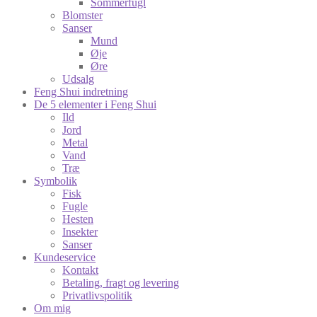
Sommerfugl
Blomster
Sanser
Mund
Øje
Øre
Udsalg
Feng Shui indretning
De 5 elementer i Feng Shui
Ild
Jord
Metal
Vand
Træ
Symbolik
Fisk
Fugle
Hesten
Insekter
Sanser
Kundeservice
Kontakt
Betaling, fragt og levering
Privatlivspolitik
Om mig