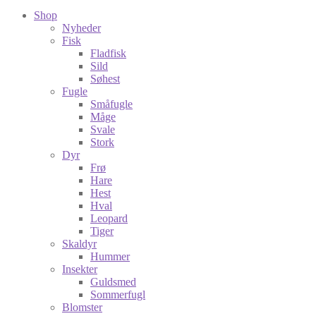
Shop
Nyheder
Fisk
Fladfisk
Sild
Søhest
Fugle
Småfugle
Måge
Svale
Stork
Dyr
Frø
Hare
Hest
Hval
Leopard
Tiger
Skaldyr
Hummer
Insekter
Guldsmed
Sommerfugl
Blomster