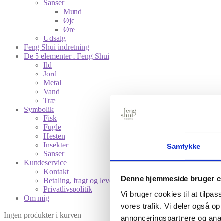
Sanser
Mund
Øje
Øre
Udsalg
Feng Shui indretning
De 5 elementer i Feng Shui
Ild
Jord
Metal
Vand
Træ
Symbolik
Fisk
Fugle
Hesten
Insekter
Samtykke
Sanser
Kundeservice
Kontakt
Denne hjemmeside bruger c
Betaling, fragt og levering
Privatlivspolitik
Vi bruger cookies til at tilpas
Om mig
vores trafik. Vi deler også 
Ingen produkter i kurven
annonceringspartnere og anal