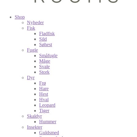
Shop
Nyheder
Fisk
Fladfisk
Sild
Søhest
Fugle
Småfugle
Måge
Svale
Stork
Dyr
Frø
Hare
Hest
Hval
Leopard
Tiger
Skaldyr
Hummer
Insekter
Guldsmed