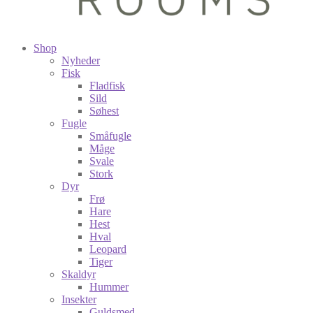
Shop
Nyheder
Fisk
Fladfisk
Sild
Søhest
Fugle
Småfugle
Måge
Svale
Stork
Dyr
Frø
Hare
Hest
Hval
Leopard
Tiger
Skaldyr
Hummer
Insekter
Guldsmed