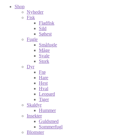
Shop
Nyheder
Fisk
Fladfisk
Sild
Søhest
Fugle
Småfugle
Måge
Svale
Stork
Dyr
Frø
Hare
Hest
Hval
Leopard
Tiger
Skaldyr
Hummer
Insekter
Guldsmed
Sommerfugl
Blomster