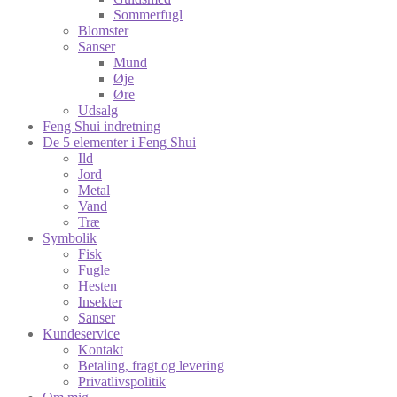
Sommerfugl
Blomster
Sanser
Mund
Øje
Øre
Udsalg
Feng Shui indretning
De 5 elementer i Feng Shui
Ild
Jord
Metal
Vand
Træ
Symbolik
Fisk
Fugle
Hesten
Insekter
Sanser
Kundeservice
Kontakt
Betaling, fragt og levering
Privatlivspolitik