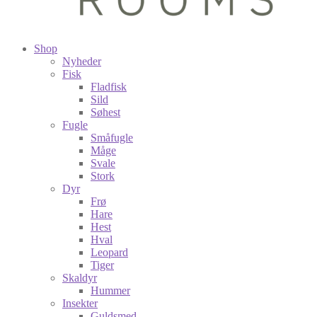
Shop
Nyheder
Fisk
Fladfisk
Sild
Søhest
Fugle
Småfugle
Måge
Svale
Stork
Dyr
Frø
Hare
Hest
Hval
Leopard
Tiger
Skaldyr
Hummer
Insekter
Guldsmed