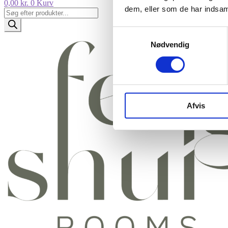
0,00
kr.
0
Kurv
dem, eller som de har indsaml
Products
search
Samtykkevalg
Nødvendig
Afvis