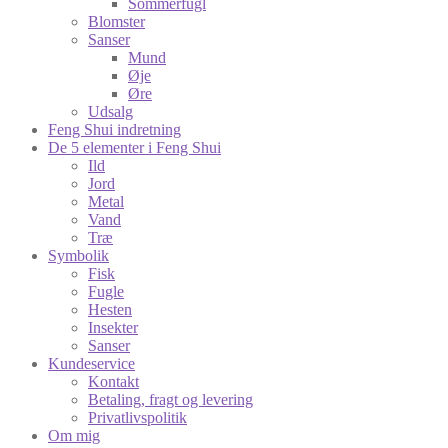
Sommerfugl
Blomster
Sanser
Mund
Øje
Øre
Udsalg
Feng Shui indretning
De 5 elementer i Feng Shui
Ild
Jord
Metal
Vand
Træ
Symbolik
Fisk
Fugle
Hesten
Insekter
Sanser
Kundeservice
Kontakt
Betaling, fragt og levering
Privatlivspolitik
Om mig