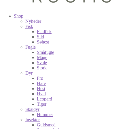
Shop
Nyheder
Fisk
Fladfisk
Sild
Søhest
Fugle
Småfugle
Måge
Svale
Stork
Dyr
Frø
Hare
Hest
Hval
Leopard
Tiger
Skaldyr
Hummer
Insekter
Guldsmed