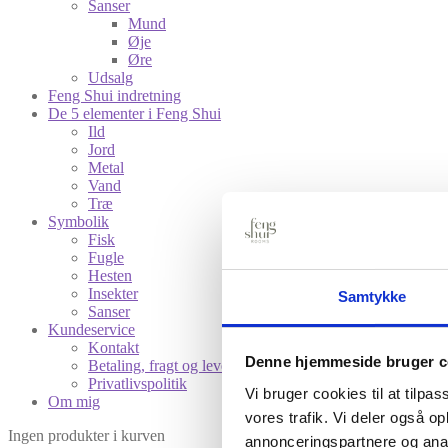
Sanser
Mund
Øje
Øre
Udsalg
Feng Shui indretning
De 5 elementer i Feng Shui
Ild
Jord
Metal
Vand
Træ
Symbolik
Fisk
Fugle
Hesten
Insekter
Samtykke
Sanser
Kundeservice
Kontakt
Denne hjemmeside bruger c
Betaling, fragt og levering
Privatlivspolitik
Vi bruger cookies til at tilpas
Om mig
vores trafik. Vi deler også 
Ingen produkter i kurven
annonceringspartnere og anal