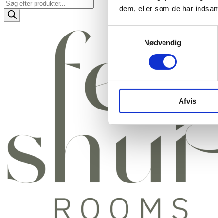
Products
dem, eller som de har indsaml
search
Samtykkevalg
Nødvendig
Afvis