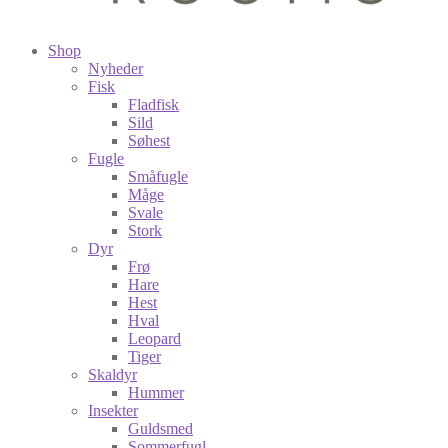
Shop
Nyheder
Fisk
Fladfisk
Sild
Søhest
Fugle
Småfugle
Måge
Svale
Stork
Dyr
Frø
Hare
Hest
Hval
Leopard
Tiger
Skaldyr
Hummer
Insekter
Guldsmed
Sommerfugl