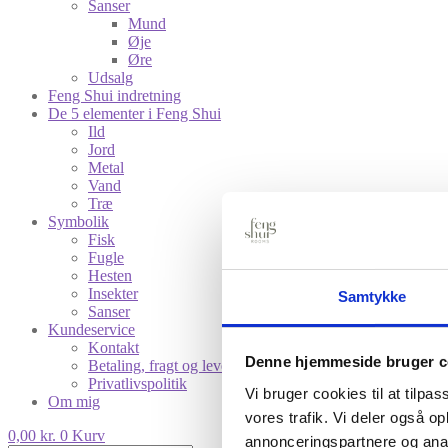
Sanser
Mund
Øje
Øre
Udsalg
Feng Shui indretning
De 5 elementer i Feng Shui
Ild
Jord
Metal
Vand
Træ
Symbolik
Fisk
Fugle
Hesten
Insekter
Samtykke
Sanser
Kundeservice
Kontakt
Denne hjemmeside bruger c
Betaling, fragt og levering
Privatlivspolitik
Vi bruger cookies til at tilpas
Om mig
vores trafik. Vi deler også 
0,00
kr.
0
Kurv
annonceringspartnere og anal