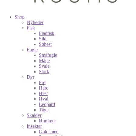
Shop
Nyheder
Fisk
Fladfisk
Sild
Søhest
Fugle
Småfugle
Måge
Svale
Stork
Dyr
Frø
Hare
Hest
Hval
Leopard
Tiger
Skaldyr
Hummer
Insekter
Guldsmed