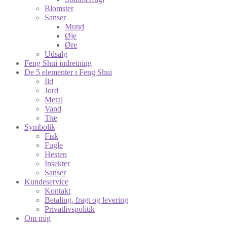
Blomster
Sanser
Mund
Øje
Øre
Udsalg
Feng Shui indretning
De 5 elementer i Feng Shui
Ild
Jord
Metal
Vand
Træ
Symbolik
Fisk
Fugle
Hesten
Insekter
Sanser
Kundeservice
Kontakt
Betaling, fragt og levering
Privatlivspolitik
Om mig