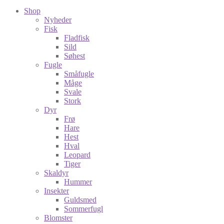
Shop
Nyheder
Fisk
Fladfisk
Sild
Søhest
Fugle
Småfugle
Måge
Svale
Stork
Dyr
Frø
Hare
Hest
Hval
Leopard
Tiger
Skaldyr
Hummer
Insekter
Guldsmed
Sommerfugl
Blomster