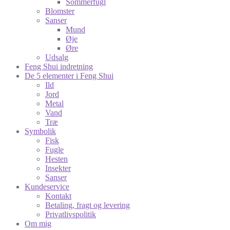
Sommerfugl
Blomster
Sanser
Mund
Øje
Øre
Udsalg
Feng Shui indretning
De 5 elementer i Feng Shui
Ild
Jord
Metal
Vand
Træ
Symbolik
Fisk
Fugle
Hesten
Insekter
Sanser
Kundeservice
Kontakt
Betaling, fragt og levering
Privatlivspolitik
Om mig