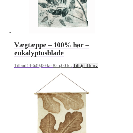
Vægtæppe – 100% hør –
eukalyptusblade
Den
Den
Tilbud!
1.649,00
kr.
825,00
kr.
Tilføj til kurv
oprindelige
aktuelle
pris
pris
var:
er:
1.649,00 kr..
825,00 kr..