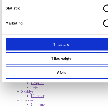
Statistik
Shop
Nyheder
Fisk
Marketing
Fladfisk
Sild
Søhest
Fugle
Småfugle
Tillad alle
Måge
Svale
Stork
Tillad valgte
Dyr
Frø
Hare
Afvis
Hest
Hval
Leopard
Tiger
Skaldyr
Hummer
Insekter
Guldsmed