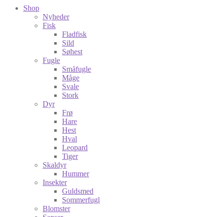
Shop
Nyheder
Fisk
Fladfisk
Sild
Søhest
Fugle
Småfugle
Måge
Svale
Stork
Dyr
Frø
Hare
Hest
Hval
Leopard
Tiger
Skaldyr
Hummer
Insekter
Guldsmed
Sommerfugl
Blomster