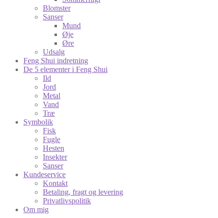
Blomster
Sanser
Mund
Øje
Øre
Udsalg
Feng Shui indretning
De 5 elementer i Feng Shui
Ild
Jord
Metal
Vand
Træ
Symbolik
Fisk
Fugle
Hesten
Insekter
Sanser
Kundeservice
Kontakt
Betaling, fragt og levering
Privatlivspolitik
Om mig