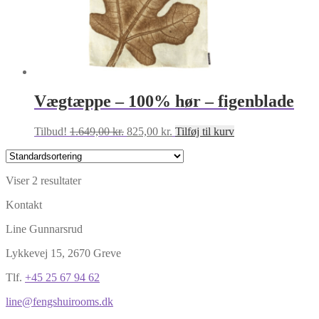
Vægtæppe – 100% hør – figenblade
Den
Den
Tilbud!
1.649,00
kr.
825,00
kr.
Tilføj til kurv
oprindelige
aktuelle
pris
pris
var:
er:
Viser 2 resultater
1.649,00 kr..
825,00 kr..
Kontakt
Line Gunnarsrud
Lykkevej 15, 2670 Greve
Tlf.
+45 25 67 94 62
line@fengshuirooms.dk