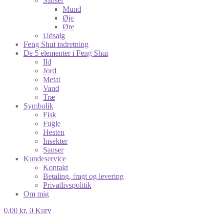
Sanser
Mund
Øje
Øre
Udsalg
Feng Shui indretning
De 5 elementer i Feng Shui
Ild
Jord
Metal
Vand
Træ
Symbolik
Fisk
Fugle
Hesten
Insekter
Sanser
Kundeservice
Kontakt
Betaling, fragt og levering
Privatlivspolitik
Om mig
0,00
kr.
0
Kurv