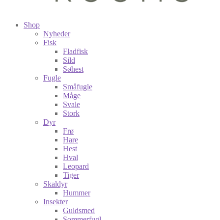
Shop
Nyheder
Fisk
Fladfisk
Sild
Søhest
Fugle
Småfugle
Måge
Svale
Stork
Dyr
Frø
Hare
Hest
Hval
Leopard
Tiger
Skaldyr
Hummer
Insekter
Guldsmed
Sommerfugl