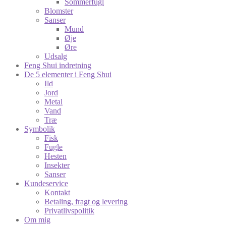
Sommerfugl
Blomster
Sanser
Mund
Øje
Øre
Udsalg
Feng Shui indretning
De 5 elementer i Feng Shui
Ild
Jord
Metal
Vand
Træ
Symbolik
Fisk
Fugle
Hesten
Insekter
Sanser
Kundeservice
Kontakt
Betaling, fragt og levering
Privatlivspolitik
Om mig