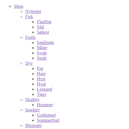
Shop
Nyheder
Fisk
Fladfisk
Sild
Søhest
Fugle
Småfugle
Måge
Svale
Stork
Dyr
Frø
Hare
Hest
Hval
Leopard
Tiger
Skaldyr
Hummer
Insekter
Guldsmed
Sommerfugl
Blomster