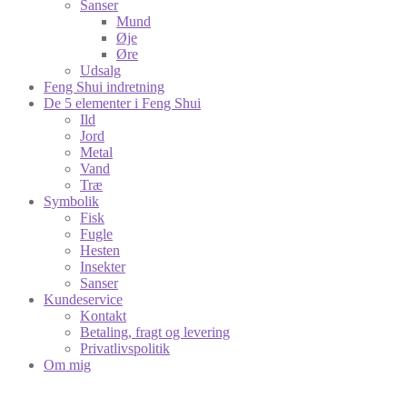
Sanser
Mund
Øje
Øre
Udsalg
Feng Shui indretning
De 5 elementer i Feng Shui
Ild
Jord
Metal
Vand
Træ
Symbolik
Fisk
Fugle
Hesten
Insekter
Sanser
Kundeservice
Kontakt
Betaling, fragt og levering
Privatlivspolitik
Om mig