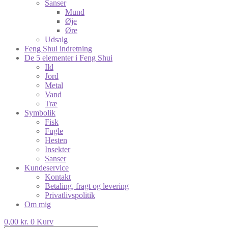
Sanser
Mund
Øje
Øre
Udsalg
Feng Shui indretning
De 5 elementer i Feng Shui
Ild
Jord
Metal
Vand
Træ
Symbolik
Fisk
Fugle
Hesten
Insekter
Sanser
Kundeservice
Kontakt
Betaling, fragt og levering
Privatlivspolitik
Om mig
0,00
kr.
0
Kurv