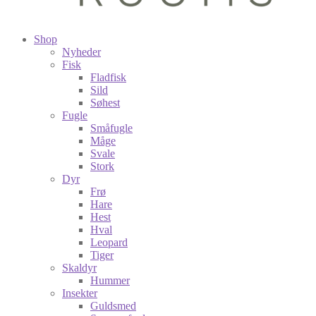
Shop
Nyheder
Fisk
Fladfisk
Sild
Søhest
Fugle
Småfugle
Måge
Svale
Stork
Dyr
Frø
Hare
Hest
Hval
Leopard
Tiger
Skaldyr
Hummer
Insekter
Guldsmed