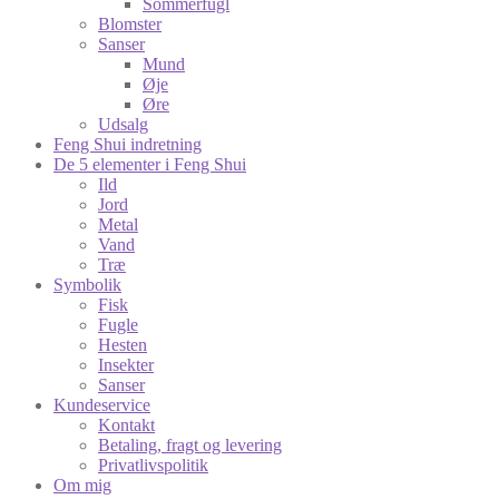
Sommerfugl
Blomster
Sanser
Mund
Øje
Øre
Udsalg
Feng Shui indretning
De 5 elementer i Feng Shui
Ild
Jord
Metal
Vand
Træ
Symbolik
Fisk
Fugle
Hesten
Insekter
Sanser
Kundeservice
Kontakt
Betaling, fragt og levering
Privatlivspolitik
Om mig