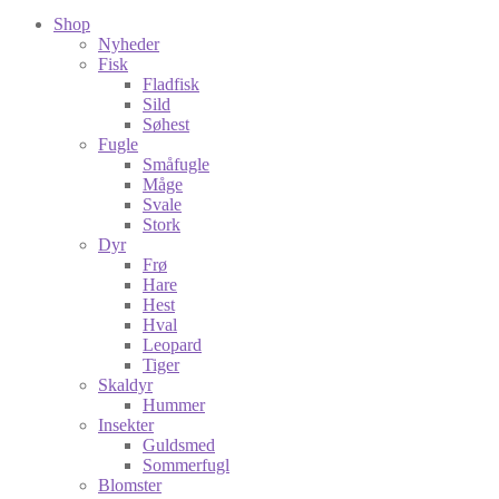
Shop
Nyheder
Fisk
Fladfisk
Sild
Søhest
Fugle
Småfugle
Måge
Svale
Stork
Dyr
Frø
Hare
Hest
Hval
Leopard
Tiger
Skaldyr
Hummer
Insekter
Guldsmed
Sommerfugl
Blomster