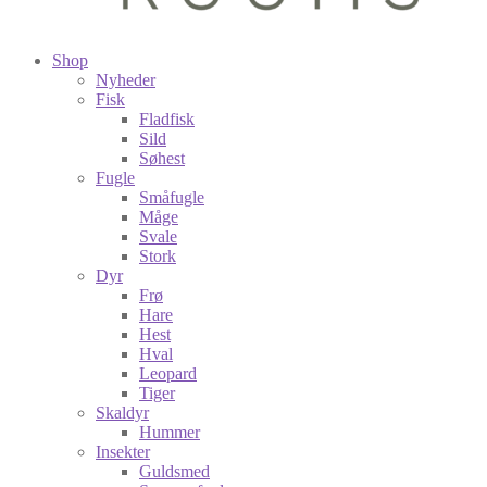
Shop
Nyheder
Fisk
Fladfisk
Sild
Søhest
Fugle
Småfugle
Måge
Svale
Stork
Dyr
Frø
Hare
Hest
Hval
Leopard
Tiger
Skaldyr
Hummer
Insekter
Guldsmed