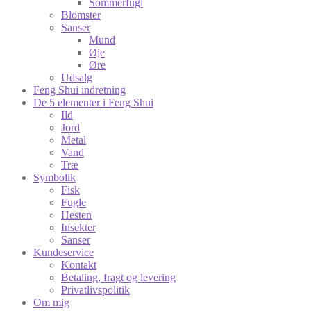
Sommerfugl
Blomster
Sanser
Mund
Øje
Øre
Udsalg
Feng Shui indretning
De 5 elementer i Feng Shui
Ild
Jord
Metal
Vand
Træ
Symbolik
Fisk
Fugle
Hesten
Insekter
Sanser
Kundeservice
Kontakt
Betaling, fragt og levering
Privatlivspolitik
Om mig