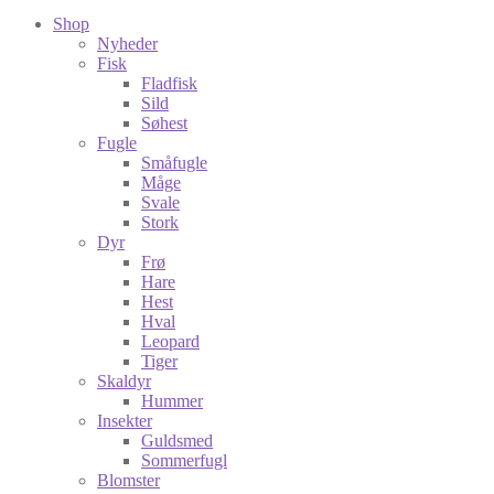
Shop
Nyheder
Fisk
Fladfisk
Sild
Søhest
Fugle
Småfugle
Måge
Svale
Stork
Dyr
Frø
Hare
Hest
Hval
Leopard
Tiger
Skaldyr
Hummer
Insekter
Guldsmed
Sommerfugl
Blomster