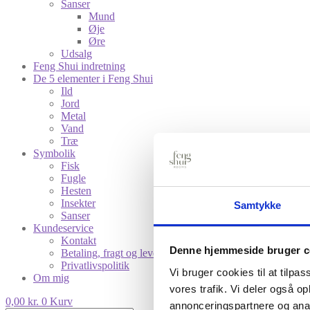
Sanser
Mund
Øje
Øre
Udsalg
Feng Shui indretning
De 5 elementer i Feng Shui
Ild
Jord
Metal
Vand
Træ
Symbolik
Fisk
Fugle
Hesten
Insekter
Samtykke
Sanser
Kundeservice
Kontakt
Denne hjemmeside bruger c
Betaling, fragt og levering
Privatlivspolitik
Vi bruger cookies til at tilpas
Om mig
vores trafik. Vi deler også 
0,00
kr.
0
Kurv
annonceringspartnere og anal