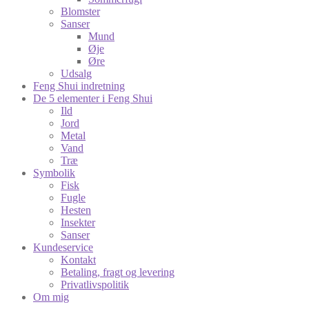
Blomster
Sanser
Mund
Øje
Øre
Udsalg
Feng Shui indretning
De 5 elementer i Feng Shui
Ild
Jord
Metal
Vand
Træ
Symbolik
Fisk
Fugle
Hesten
Insekter
Sanser
Kundeservice
Kontakt
Betaling, fragt og levering
Privatlivspolitik
Om mig