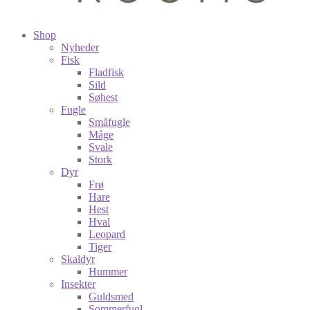
Shop
Nyheder
Fisk
Fladfisk
Sild
Søhest
Fugle
Småfugle
Måge
Svale
Stork
Dyr
Frø
Hare
Hest
Hval
Leopard
Tiger
Skaldyr
Hummer
Insekter
Guldsmed
Sommerfugl