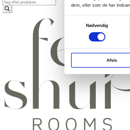
Products
dem, eller som de har indsaml
search
Samtykkevalg
Nødvendig
Afvis