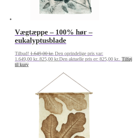
Vægtæppe – 100% hør –
eukalyptusblade
Tilbud!
1.649,00
kr.
Den oprindelige pris var:
1.649,00 kr..
825,00
kr.
Den aktuelle pris er: 825,00 kr..
Tilføj
til kurv