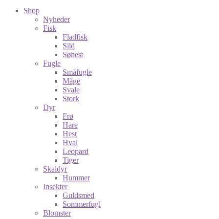
Shop
Nyheder
Fisk
Fladfisk
Sild
Søhest
Fugle
Småfugle
Måge
Svale
Stork
Dyr
Frø
Hare
Hest
Hval
Leopard
Tiger
Skaldyr
Hummer
Insekter
Guldsmed
Sommerfugl
Blomster