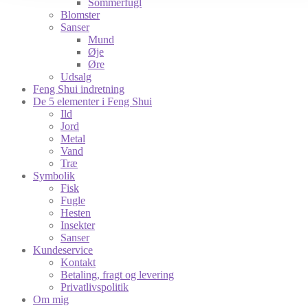
Sommerfugl
Blomster
Sanser
Mund
Øje
Øre
Udsalg
Feng Shui indretning
De 5 elementer i Feng Shui
Ild
Jord
Metal
Vand
Træ
Symbolik
Fisk
Fugle
Hesten
Insekter
Sanser
Kundeservice
Kontakt
Betaling, fragt og levering
Privatlivspolitik
Om mig