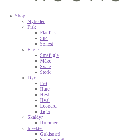
Shop
Nyheder
Fisk
Fladfisk
Sild
Søhest
Fugle
Småfugle
Måge
Svale
Stork
Dyr
Frø
Hare
Hest
Hval
Leopard
Tiger
Skaldyr
Hummer
Insekter
Guldsmed
Sommerfugl