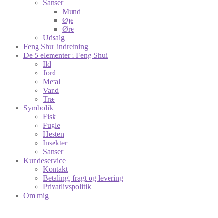
Sanser
Mund
Øje
Øre
Udsalg
Feng Shui indretning
De 5 elementer i Feng Shui
Ild
Jord
Metal
Vand
Træ
Symbolik
Fisk
Fugle
Hesten
Insekter
Sanser
Kundeservice
Kontakt
Betaling, fragt og levering
Privatlivspolitik
Om mig