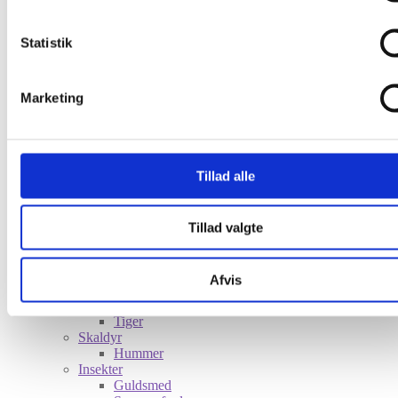
Statistik
Shop
Nyheder
Fisk
Marketing
Fladfisk
Sild
Søhest
Fugle
Småfugle
Tillad alle
Måge
Svale
Stork
Dyr
Tillad valgte
Frø
Hare
Hest
Afvis
Hval
Leopard
Tiger
Skaldyr
Hummer
Insekter
Guldsmed