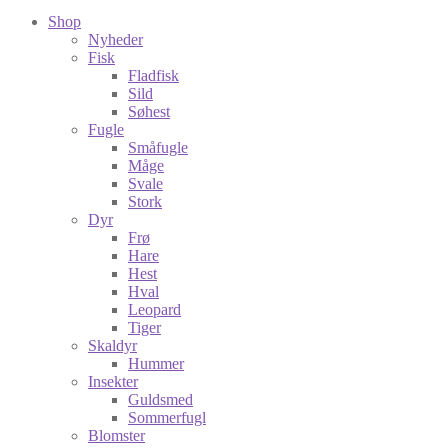
Shop
Nyheder
Fisk
Fladfisk
Sild
Søhest
Fugle
Småfugle
Måge
Svale
Stork
Dyr
Frø
Hare
Hest
Hval
Leopard
Tiger
Skaldyr
Hummer
Insekter
Guldsmed
Sommerfugl
Blomster