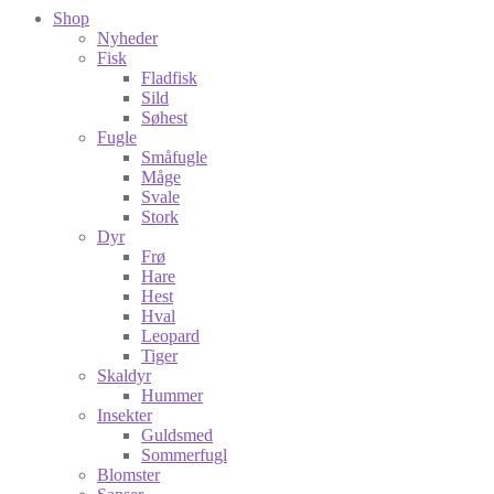
Shop
Nyheder
Fisk
Fladfisk
Sild
Søhest
Fugle
Småfugle
Måge
Svale
Stork
Dyr
Frø
Hare
Hest
Hval
Leopard
Tiger
Skaldyr
Hummer
Insekter
Guldsmed
Sommerfugl
Blomster