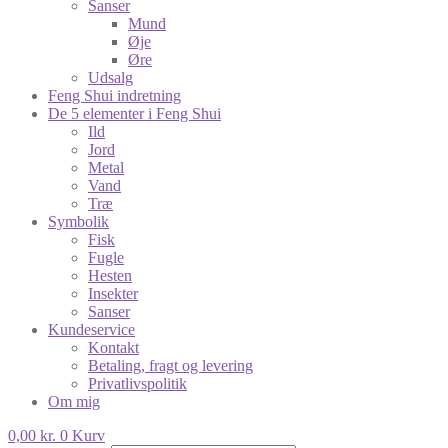
Sanser
Mund
Øje
Øre
Udsalg
Feng Shui indretning
De 5 elementer i Feng Shui
Ild
Jord
Metal
Vand
Træ
Symbolik
Fisk
Fugle
Hesten
Insekter
Sanser
Kundeservice
Kontakt
Betaling, fragt og levering
Privatlivspolitik
Om mig
0,00
kr.
0
Kurv