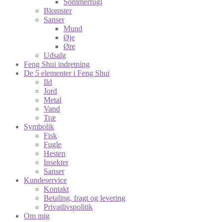
Sommerfugl
Blomster
Sanser
Mund
Øje
Øre
Udsalg
Feng Shui indretning
De 5 elementer i Feng Shui
Ild
Jord
Metal
Vand
Træ
Symbolik
Fisk
Fugle
Hesten
Insekter
Sanser
Kundeservice
Kontakt
Betaling, fragt og levering
Privatlivspolitik
Om mig