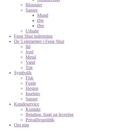
Blomster
Sanser
Mund
Øje
Øre
Udsalg
Feng Shui indretning
De 5 elementer i Feng Shui
Ild
Jord
Metal
Vand
Træ
Symbolik
Fisk
Fugle
Hesten
Insekter
Sanser
Kundeservice
Kontakt
Betaling, fragt og levering
Privatlivspolitik
Om mig