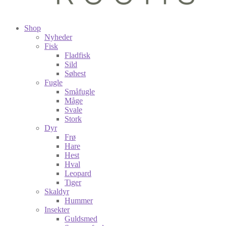
Shop
Nyheder
Fisk
Fladfisk
Sild
Søhest
Fugle
Småfugle
Måge
Svale
Stork
Dyr
Frø
Hare
Hest
Hval
Leopard
Tiger
Skaldyr
Hummer
Insekter
Guldsmed