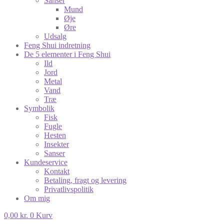
Sanser
Mund
Øje
Øre
Udsalg
Feng Shui indretning
De 5 elementer i Feng Shui
Ild
Jord
Metal
Vand
Træ
Symbolik
Fisk
Fugle
Hesten
Insekter
Sanser
Kundeservice
Kontakt
Betaling, fragt og levering
Privatlivspolitik
Om mig
0,00
kr.
0
Kurv