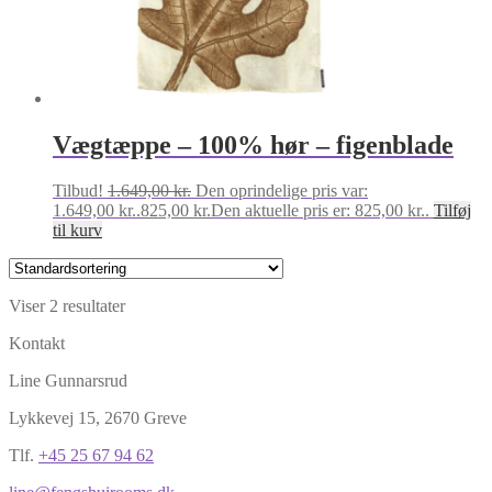
Vægtæppe – 100% hør – figenblade
Tilbud!
1.649,00
kr.
Den oprindelige pris var:
1.649,00 kr..
825,00
kr.
Den aktuelle pris er: 825,00 kr..
Tilføj
til kurv
Viser 2 resultater
Kontakt
Line Gunnarsrud
Lykkevej 15, 2670 Greve
Tlf.
+45 25 67 94 62