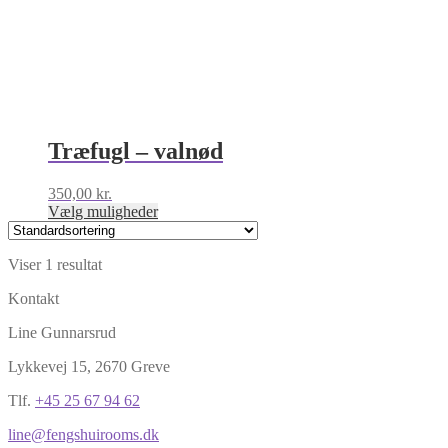
Træfugl – valnød
350,00
kr.
Dette
Vælg muligheder
vare
har
Viser 1 resultat
flere
varianter.
Kontakt
Mulighederne
kan
Line Gunnarsrud
vælges
på
Lykkevej 15, 2670 Greve
varesiden
Tlf.
+45 25 67 94 62
line@fengshuirooms.dk