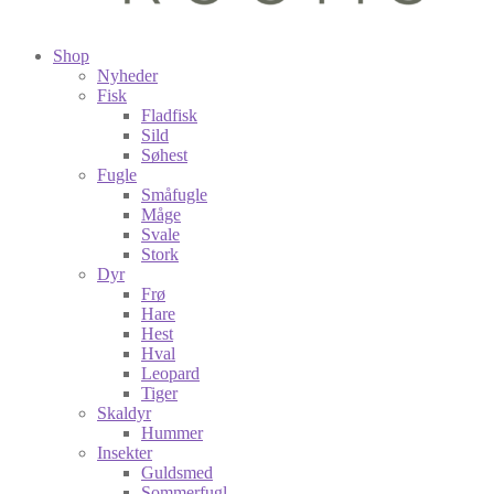
Shop
Nyheder
Fisk
Fladfisk
Sild
Søhest
Fugle
Småfugle
Måge
Svale
Stork
Dyr
Frø
Hare
Hest
Hval
Leopard
Tiger
Skaldyr
Hummer
Insekter
Guldsmed
Sommerfugl