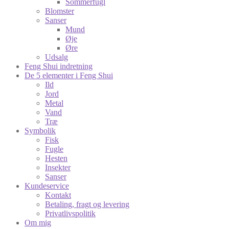
Sommerfugl
Blomster
Sanser
Mund
Øje
Øre
Udsalg
Feng Shui indretning
De 5 elementer i Feng Shui
Ild
Jord
Metal
Vand
Træ
Symbolik
Fisk
Fugle
Hesten
Insekter
Sanser
Kundeservice
Kontakt
Betaling, fragt og levering
Privatlivspolitik
Om mig