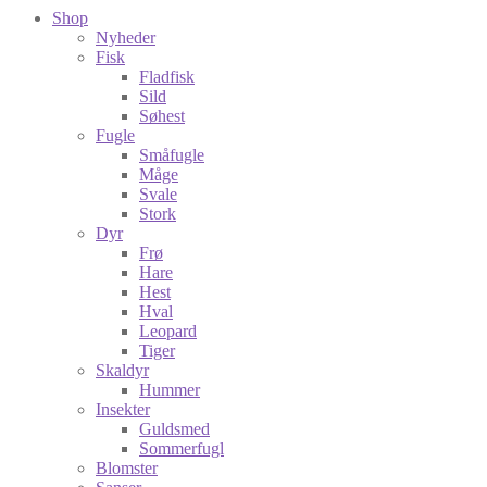
Shop
Nyheder
Fisk
Fladfisk
Sild
Søhest
Fugle
Småfugle
Måge
Svale
Stork
Dyr
Frø
Hare
Hest
Hval
Leopard
Tiger
Skaldyr
Hummer
Insekter
Guldsmed
Sommerfugl
Blomster