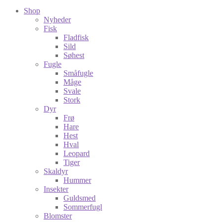
Shop
Nyheder
Fisk
Fladfisk
Sild
Søhest
Fugle
Småfugle
Måge
Svale
Stork
Dyr
Frø
Hare
Hest
Hval
Leopard
Tiger
Skaldyr
Hummer
Insekter
Guldsmed
Sommerfugl
Blomster