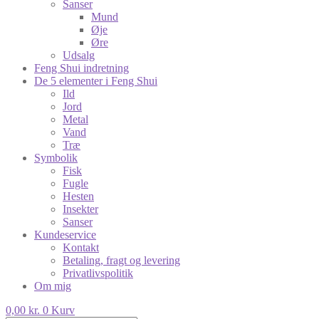
Sanser
Mund
Øje
Øre
Udsalg
Feng Shui indretning
De 5 elementer i Feng Shui
Ild
Jord
Metal
Vand
Træ
Symbolik
Fisk
Fugle
Hesten
Insekter
Sanser
Kundeservice
Kontakt
Betaling, fragt og levering
Privatlivspolitik
Om mig
0,00
kr.
0
Kurv