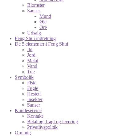
Blomster
Sanser
Mund
Øje
Øre
Udsalg
Feng Shui indretning
De 5 elementer i Feng Shui
Ild
Jord
Metal
Vand
Træ
Symbolik
Fisk
Fugle
Hesten
Insekter
Sanser
Kundeservice
Kontakt
Betaling, fragt og levering
Privatlivspolitik
Om mig