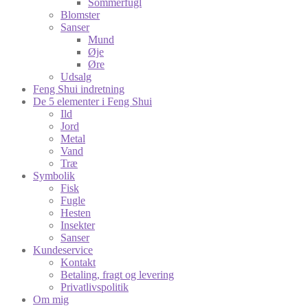
Sommerfugl
Blomster
Sanser
Mund
Øje
Øre
Udsalg
Feng Shui indretning
De 5 elementer i Feng Shui
Ild
Jord
Metal
Vand
Træ
Symbolik
Fisk
Fugle
Hesten
Insekter
Sanser
Kundeservice
Kontakt
Betaling, fragt og levering
Privatlivspolitik
Om mig