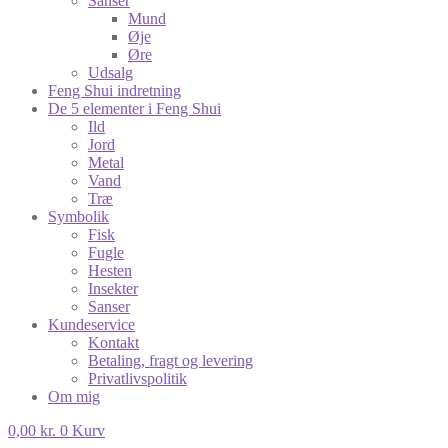
Sanser
Mund
Øje
Øre
Udsalg
Feng Shui indretning
De 5 elementer i Feng Shui
Ild
Jord
Metal
Vand
Træ
Symbolik
Fisk
Fugle
Hesten
Insekter
Sanser
Kundeservice
Kontakt
Betaling, fragt og levering
Privatlivspolitik
Om mig
0,00
kr.
0
Kurv