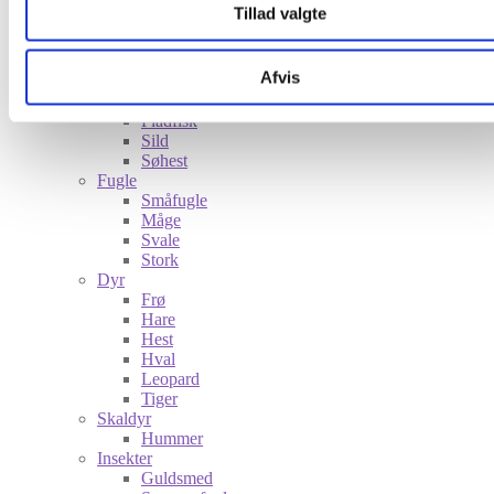
Tillad valgte
Shop
Afvis
Nyheder
Fisk
Fladfisk
Sild
Søhest
Fugle
Småfugle
Måge
Svale
Stork
Dyr
Frø
Hare
Hest
Hval
Leopard
Tiger
Skaldyr
Hummer
Insekter
Guldsmed