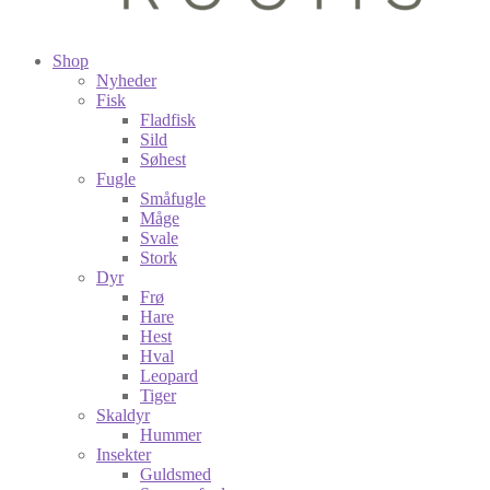
Shop
Nyheder
Fisk
Fladfisk
Sild
Søhest
Fugle
Småfugle
Måge
Svale
Stork
Dyr
Frø
Hare
Hest
Hval
Leopard
Tiger
Skaldyr
Hummer
Insekter
Guldsmed