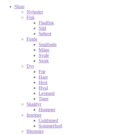
Shop
Nyheder
Fisk
Fladfisk
Sild
Søhest
Fugle
Småfugle
Måge
Svale
Stork
Dyr
Frø
Hare
Hest
Hval
Leopard
Tiger
Skaldyr
Hummer
Insekter
Guldsmed
Sommerfugl
Blomster