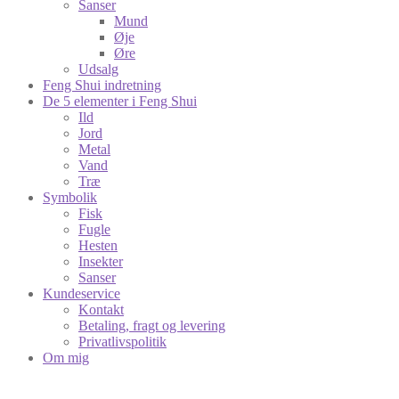
Sanser
Mund
Øje
Øre
Udsalg
Feng Shui indretning
De 5 elementer i Feng Shui
Ild
Jord
Metal
Vand
Træ
Symbolik
Fisk
Fugle
Hesten
Insekter
Sanser
Kundeservice
Kontakt
Betaling, fragt og levering
Privatlivspolitik
Om mig